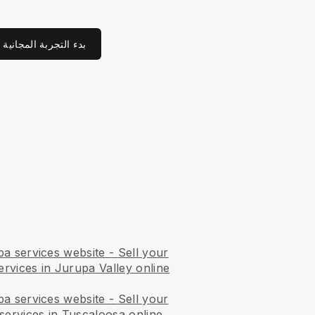
بدء التجربة المجانية
pa services website
-
Sell your
ervices in Jurupa Valley online
pa services website
-
Sell your
services in Tuscaloosa online