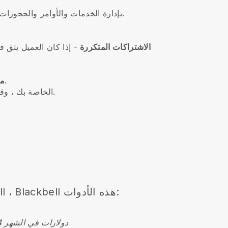
- Blackbell بإدارة الخدمات والأوامر والحجوزات والإمكانيات وفريق العمل والإدارات والتنبيهات ، كل ذلك في مكان واحد.
الاشتراكات المتكررة
-
إذا كان العميل يثق
- الوصول إلى ملفات تعريف مجمعة حول عملائك من خلال الحجوزات والمعلومات السابقة.
مل
إلى واجهة Blackbell الخاصة بك ، وقم بتعيين الدردشات والمهام والأوامر والدردشة حول الطلبات الحالية.
هذه الأدوات:
Blackbell
،
ll
4 دولارات في الشهر