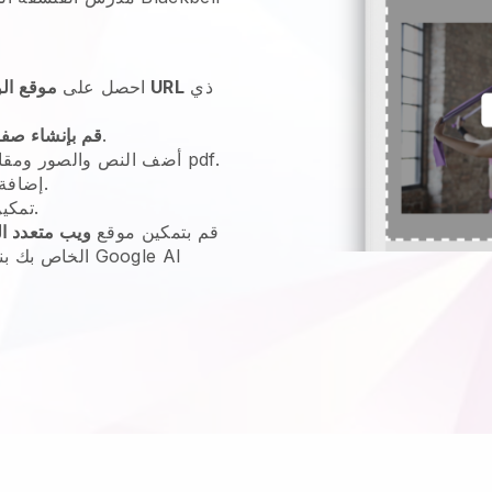
ذي
عنوان URL
احصل على
موقع ال
للإرشاد.
قم بإنشاء صف
أضف النص والصور ومقاطع الفيديو والتقويمات وملفات pdf.
الخاصة بك.
إضافة
لخدمة عملائك.
تمكي
قم بتمكين موقع
ويب متعدد ا
الخاص بك بنفس