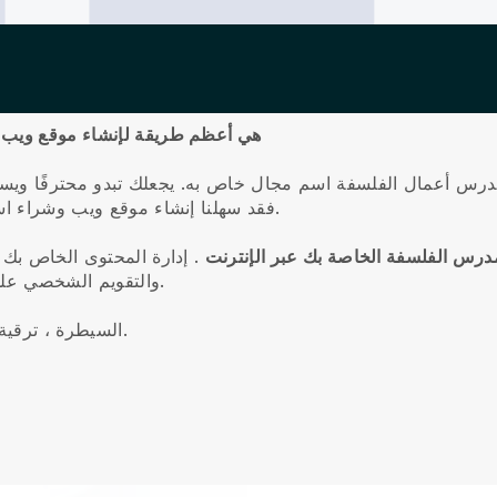
تعد Blackbell هي أعظم طريقة لإنشاء مو
 الخاص بمدرس أعمال الفلسفة اسم مجال خاص به.
يجعلك تبدو محترفًا ويسم
فقد سهلنا إنشاء موقع ويب وشراء اسم النطاق الخاص بك ، على نفس النظام الأساسي.
 خدمات مدرس الفلسفة الخاصة بك عبر الإنترنت
.
إدارة المحتوى الخاص بك ،
والتقويم الشخصي على الحركة والتنقل من خلال التطبيق المحمول لدينا.
السيطرة ، ترقية عملك ، وتقديم تجربة على مستوى عالمي لعميلك.