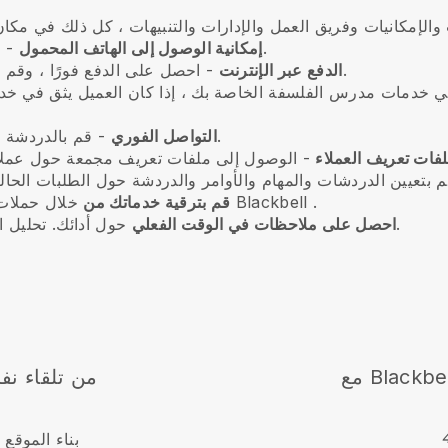
- قم بإدارة أعمالك من هاتفك الذكي أينما كنت.
إمكانية الوصول إلى الهاتف المحمول
- احصل على الدفع فورًا ، وقم بإنشاء روابط الدفع وعروض الأسعار لعملائك.
الدفع عبر الإنترنت
 في خدمات مدرس الفلسفة الخاصة بك
،
إذا كان العميل يثق في خ
- قم بالدردشة مباشرة مع عملائك للرد على أي استفسارات.
التواصل الفوري
فات تعريف العملاء
.
Blackbell
خلال حملات البريد الإلكتروني وكوبونات الخصم وحملات
قم بترقية خدماتك من
حول أدائك. تحليل البيانات الخاصة بك وتحسين عملك وفقا لذلك.
احصل على ملاحظات في الوقت الفعلي
Blackbe
مع
من تلقاء نف
بناء الموقع