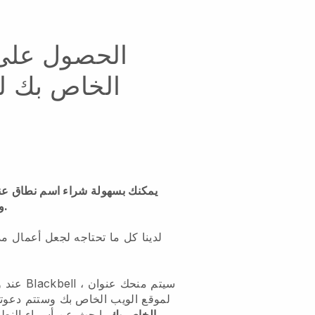
الحصول على
الخاص بك ل
ويب مدرس الفلسفة الخاص بك.
لدينا كل ما تحتاجه لجعل أعمال م
عند وصول
URL لـ Blackbell لموقع الويب الخاص بك وستتم دع
اسم نطاق .com الخاص بك.
ابحث عن أسماء النطاق