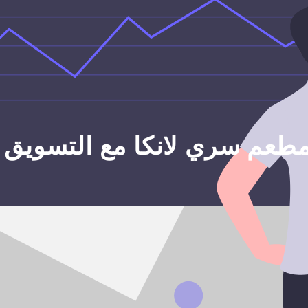
طعم سري لانكا مع التسويق ع