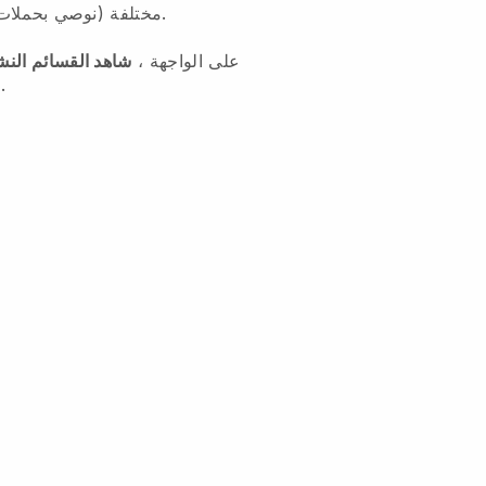
مختلفة (نوصي بحملات البريد الإلكتروني الخاصة بنا).
على الواجهة ،
شاهد القسائم النش
العملاء الذين استردوا القسيمة.