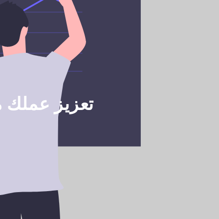
تعزيز عملك م