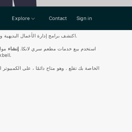
Explore
Contact
Sign in
اكتشف برامج إدارة الأعمال البديهية وخدمات التسويق التي لا غنى عنها.
استخدم
بيع خدمات مطعم سري لانكا.
إنشاء
مواق
لها من خلال حملات البريد الإلكتروني وكوبونات الخصم وح
يحتوي تطبيق Blackbell على كل ما تحتاجه لجعل أعمال مطعم sri lankan الخاصة بك تقلع
. وهو متاح دائمًا ، على الكمبيوتر