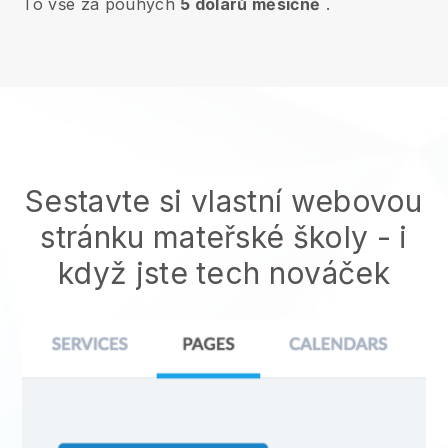
To vše za pouhých
5 dolarů měsíčně
.
Sestavte si vlastní webovou
stránku mateřské školy
- i
když jste tech nováček