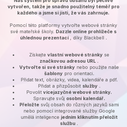
Náš systém pro správu obsahu byl pečlivě
vytvořen, takže je snadno použitelný téměř pro
každého a jsme si jisti, že vás zahrnuje.
Pomocí této platformy vytvořte webové stránky
své mateřské školy.
Dazzle online prohlížeče s
úhlednou prezentací
, díky
Blackbell
.
Získejte
vlastní webové stránky
se
značkovou adresou URL
.
Vytvořte si své stránky
nebo použijte naše
šablony
pro orientaci.
Přidat text, obrázky, videa, kalendáře a pdf.
Přidat a přizpůsobit
služby
.
Povolit
vícejazyčné webové stránky.
Spravujte svůj
osobní kalendář.
Přeložte
svůj obsah do různých jazyků sami
nebo pomocí integrované služby Google
umělá inteligence
jedním kliknutím přeložit
službu
.