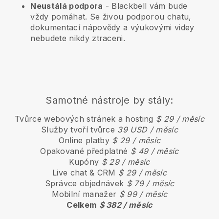
Neustálá podpora
-
Blackbell
vám bude
vždy pomáhat. Se živou podporou chatu,
dokumentací nápovědy a výukovými videy
nebudete nikdy ztraceni.
Samotné nástroje by stály:
Tvůrce webových stránek a hosting
$ 29 / měsíc
Služby tvoří tvůrce
39 USD / měsíc
Online platby
$ 29 / měsíc
Opakované předplatné
$ 49 / měsíc
Kupóny
$ 29 / měsíc
Live chat & CRM
$ 29 / měsíc
Správce objednávek
$ 79 / měsíc
Mobilní manažer
$ 99 / měsíc
Celkem
$ 382 / měsíc