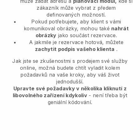
může zadat adresu a
plánovací modul,
kde si
zákazník může vybrat z předem
definovaných možností.
Pokud potřebujete, aby klient s vámi
komunikoval obrázky, mohou také
nahrát
obrázky
jako součást rezervace.
A jakmile je rezervace hotová, můžete
zachytit podpis vašeho klienta
.
Jak jste se zkušenostmi s prodejem své služby
online, možná budete chtít vyladit kolem
požadavků na vaše kroky, aby váš život
jednodušší.
Upravte své požadavky v několika kliknutí z
libovolného zařízení kdykoliv
- není třeba být
geniální kódování.