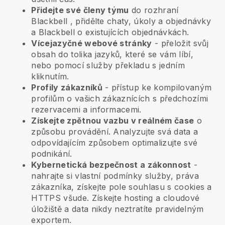
Přidejte své členy týmu
do rozhraní
Blackbell
, přidělte chaty, úkoly a objednávky
a
Blackbell
o existujících objednávkách.
Vícejazyčné webové stránky
- přeložit svůj
obsah do tolika jazyků, které se vám líbí,
nebo pomocí služby překladu s jedním
kliknutím.
Profily zákazníků
- přístup ke kompilovaným
profilům o vašich zákaznících s předchozími
rezervacemi a informacemi.
Získejte zpětnou vazbu v reálném čase
o
způsobu provádění. Analyzujte svá data a
odpovídajícím způsobem optimalizujte své
podnikání.
Kybernetická bezpečnost a zákonnost
-
nahrajte si vlastní podmínky služby, práva
zákazníka, získejte pole souhlasu s cookies a
HTTPS všude. Získejte hosting a cloudové
úložiště a data nikdy neztratíte pravidelným
exportem.