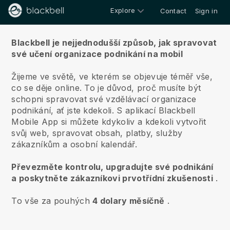
Explore
Contact
Sign in
O nás
Blackbell je nejjednodušší způsob, jak spravovat
své učení organizace podnikání na mobil
Žijeme ve světě, ve kterém se objevuje téměř vše,
co se děje online.
To je důvod, proč musíte být
schopni spravovat své vzdělávací organizace
podnikání, ať jste kdekoli.
S aplikací
Blackbell
Mobile App si můžete kdykoliv a kdekoli vytvořit
svůj web, spravovat obsah, platby, služby
zákazníkům a osobní kalendář.
Převezměte kontrolu, upgradujte své podnikání
a poskytněte zákazníkovi prvotřídní zkušenosti
.
To vše za pouhých
4 dolary měsíčně
.