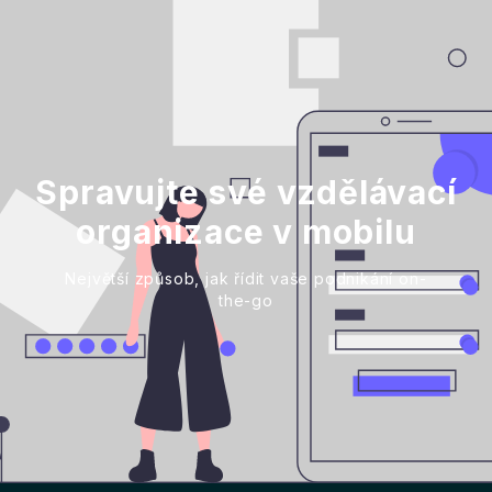
Spravujte své vzdělávací
organizace v mobilu
Největší způsob, jak řídit vaše podnikání on-
the-go