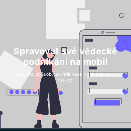
Spravovat své vědecké
podnikání na mobil
Největší způsob, jak řídit vaše podnikání on-
the-go