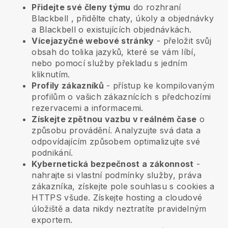
Přidejte své členy týmu
do rozhraní
Blackbell
, přidělte chaty, úkoly a objednávky
a
Blackbell
o existujících objednávkách.
Vícejazyčné webové stránky
- přeložit svůj
obsah do tolika jazyků, které se vám líbí,
nebo pomocí služby překladu s jedním
kliknutím.
Profily zákazníků
- přístup ke kompilovaným
profilům o vašich zákaznících s předchozími
rezervacemi a informacemi.
Získejte zpětnou vazbu v reálném čase
o
způsobu provádění. Analyzujte svá data a
odpovídajícím způsobem optimalizujte své
podnikání.
Kybernetická bezpečnost a zákonnost
-
nahrajte si vlastní podmínky služby, práva
zákazníka, získejte pole souhlasu s cookies a
HTTPS všude. Získejte hosting a cloudové
úložiště a data nikdy neztratíte pravidelným
exportem.