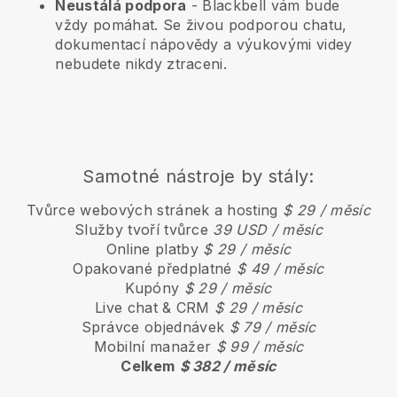
Neustálá podpora
-
Blackbell
vám bude
vždy pomáhat. Se živou podporou chatu,
dokumentací nápovědy a výukovými videy
nebudete nikdy ztraceni.
Samotné nástroje by stály:
Tvůrce webových stránek a hosting
$ 29 / měsíc
Služby tvoří tvůrce
39 USD / měsíc
Online platby
$ 29 / měsíc
Opakované předplatné
$ 49 / měsíc
Kupóny
$ 29 / měsíc
Live chat & CRM
$ 29 / měsíc
Správce objednávek
$ 79 / měsíc
Mobilní manažer
$ 99 / měsíc
Celkem
$ 382 / měsíc