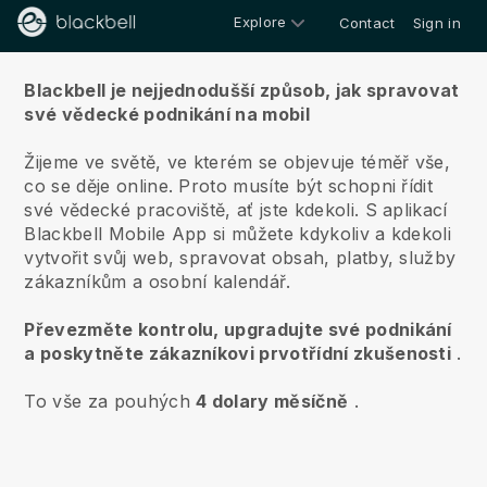
Explore
Contact
Sign in
O nás
Blackbell je nejjednodušší způsob, jak spravovat
své vědecké podnikání na mobil
Žijeme ve světě, ve kterém se objevuje téměř vše,
co se děje online.
Proto musíte být schopni řídit
své vědecké pracoviště, ať jste kdekoli.
S aplikací
Blackbell
Mobile App si můžete kdykoliv a kdekoli
vytvořit svůj web, spravovat obsah, platby, služby
zákazníkům a osobní kalendář.
Převezměte kontrolu, upgradujte své podnikání
a poskytněte zákazníkovi prvotřídní zkušenosti
.
To vše za pouhých
4 dolary měsíčně
.