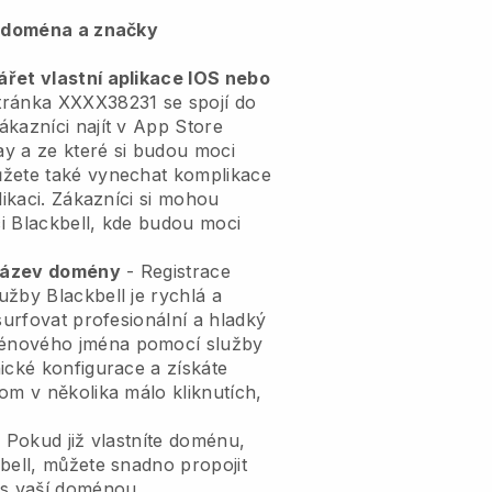
, doména a značky
řet vlastní aplikace IOS nebo
ránka XXXX38231 se spojí do
kazníci najít v App Store
y a ze které si budou moci
ůžete také vynechat komplikace
likaci. Zákazníci si mohou
i Blackbell, kde budou moci
 název domény
- Registrace
žby Blackbell je rychlá a
surfovat profesionální a hladký
énového jména pomocí služby
ické konfigurace a získáte
om v několika málo kliknutích,
 Pokud již vlastníte doménu,
bell, můžete snadno propojit
 s vaší doménou.