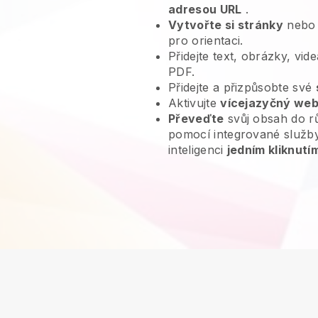
adresou URL
.
Vytvořte si stránky
nebo 
pro orientaci.
Přidejte text, obrázky, vi
PDF.
Přidejte a přizpůsobte své
Aktivujte
vícejazyčný we
Převeďte
svůj obsah do r
pomocí integrované služb
inteligenci
jedním kliknutí