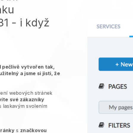
nku
 - i když
 pečlivě vytvořen tak,
telný a jsme si jisti, že
oření webových stránek
íte
své zákazníky
s laskavým svolením
tránky
s
značkovou