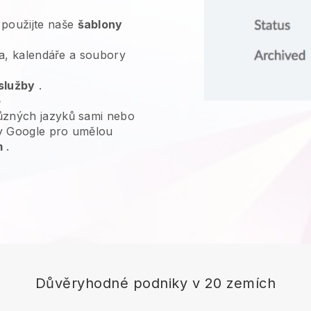
použijte naše
šablony
dea, kalendáře a soubory
služby
.
b
ůzných jazyků sami nebo
y Google pro umělou
m
.
Důvěryhodné podniky v 20 zemích