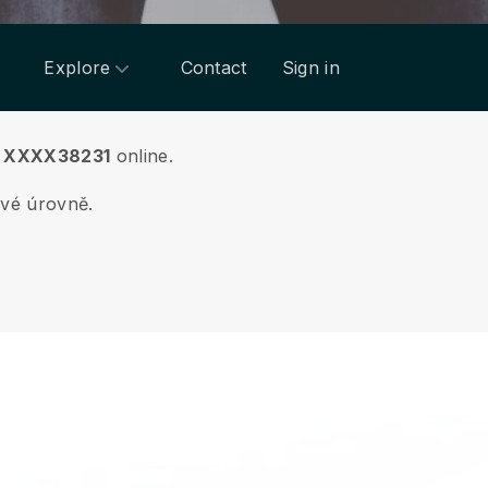
Explore
Contact
Sign in
u
XXXX38231
online.
ové úrovně.