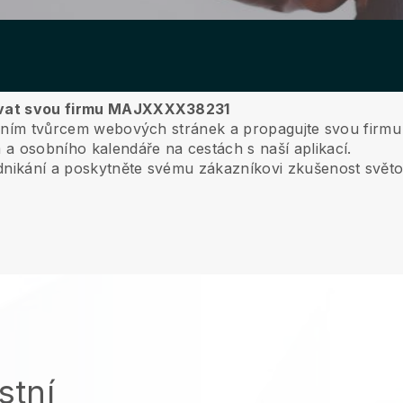
agovat svou firmu MAJXXXX38231
itivním tvůrcem webových stránek a propagujte svou firm
a osobního kalendáře na cestách s naší aplikací.
odnikání a poskytněte svému zákazníkovi zkušenost svět
stní