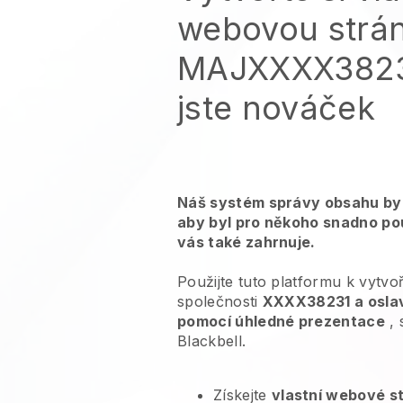
webovou strá
MAJXXXX38231
jste nováček
Náš systém správy obsahu byl
aby byl pro někoho snadno použi
vás také zahrnuje.
Použijte tuto platformu k vytv
společnosti
XXXX38231 a oslav
pomocí úhledné prezentace
, 
Blackbell.
Získejte
vlastní webové s