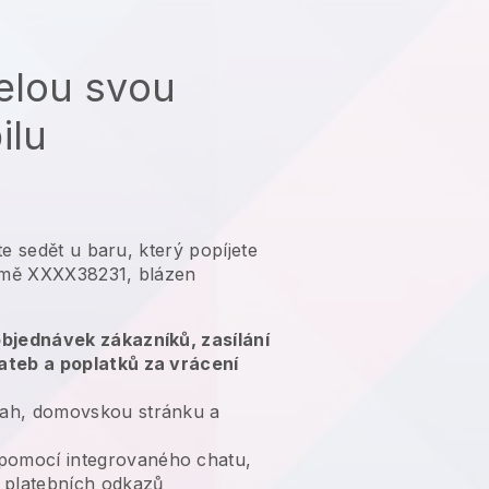
elou svou
ilu
te sedět u baru, který popíjete
irmě XXXX38231, blázen
 objednávek zákazníků, zasílání
lateb a poplatků za vrácení
ah, domovskou stránku a
pomocí integrovaného chatu,
í platebních odkazů