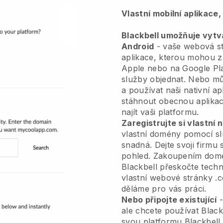
Vlastní mobilní aplikace
Blackbell umožňuje vytvá
Android
- vaše webová st
aplikace, kterou mohou zá
Apple nebo na Google Pla
služby objednat. Nebo m
a používat naši nativní ap
stáhnout obecnou aplikac
najít vaši platformu.
Zaregistrujte si vlastní
vlastní domény pomocí slu
snadná. Dejte svoji firmu 
pohled. Zakoupením dom
Blackbell přeskočte techn
vlastní webové stránky .c
děláme pro vás práci.
Nebo připojte existující
-
ale chcete používat Black
svou platformu Blackbell