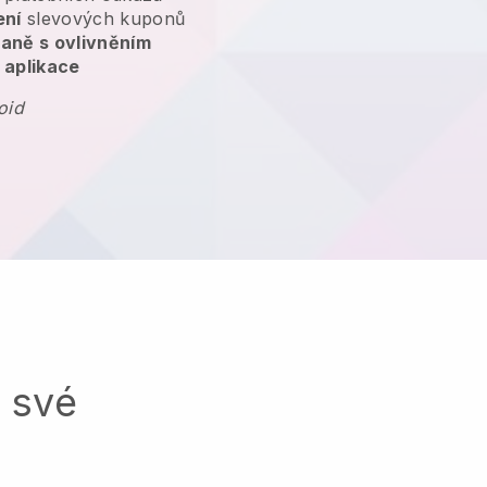
ení
slevových kuponů
aně s ovlivněním
 aplikace
oid
a své