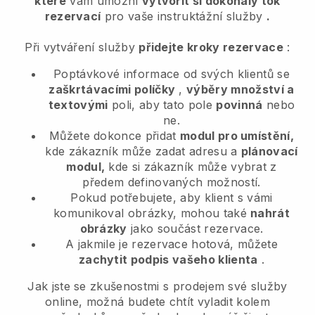
které
vám umožní
vytvořit si dokonalý tok
rezervací
pro vaše instruktážní služby
.
Při vytváření služby
přidejte kroky rezervace
:
Poptávkové informace od svých klientů se
zaškrtávacími políčky
,
výběry množství a
textovými
poli, aby tato pole
povinná
nebo
ne.
Můžete dokonce přidat
modul pro umístění,
kde zákazník může zadat adresu a
plánovací
modul,
kde si zákazník může vybrat z
předem definovaných možností.
Pokud potřebujete, aby klient s vámi
komunikoval obrázky, mohou také
nahrát
obrázky
jako součást rezervace.
A jakmile je rezervace hotová, můžete
zachytit podpis vašeho klienta
.
Jak jste se zkušenostmi s prodejem své služby
online, možná budete chtít vyladit kolem