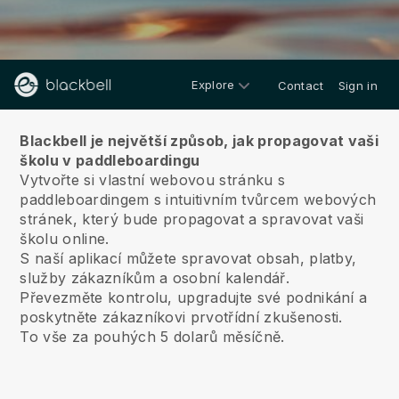
Explore
Contact
Sign in
O nás
Blackbell je největší způsob, jak propagovat vaši
školu v paddleboardingu
Vytvořte si vlastní webovou stránku s
paddleboardingem s intuitivním tvůrcem webových
stránek, který bude propagovat a spravovat vaši
školu online.
S naší aplikací můžete spravovat obsah, platby,
služby zákazníkům a osobní kalendář.
Převezměte kontrolu, upgradujte své podnikání a
poskytněte zákazníkovi prvotřídní zkušenosti.
To vše za pouhých 5 dolarů měsíčně.