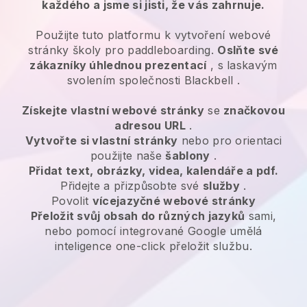
každého a jsme si jisti, že vás zahrnuje.
Použijte tuto platformu k vytvoření webové
stránky školy pro paddleboarding.
Oslňte své
zákazníky úhlednou prezentací
, s laskavým
svolením společnosti
Blackbell
.
Získejte vlastní webové stránky
se
značkovou
adresou URL
.
Vytvořte si vlastní stránky
nebo pro orientaci
použijte naše
šablony
.
Přidat text, obrázky, videa, kalendáře a pdf.
Přidejte a přizpůsobte své
služby
.
Povolit
vícejazyčné webové stránky
Přeložit svůj obsah do různých jazyků
sami,
nebo pomocí integrované Google umělá
inteligence one-click přeložit službu.