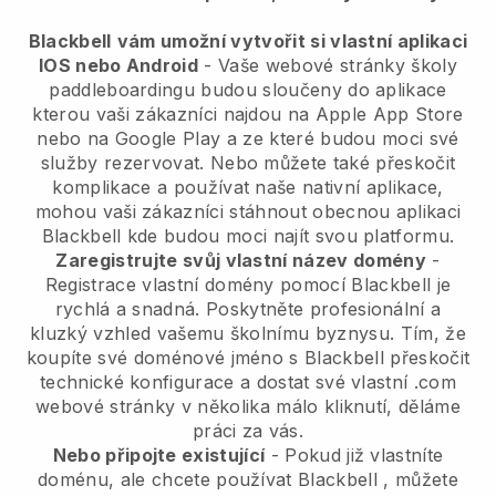
Blackbell
vám umožní vytvořit si vlastní aplikaci
IOS nebo Android
-
Vaše webové stránky školy
paddleboardingu budou sloučeny do aplikace
kterou vaši zákazníci najdou na Apple App Store
nebo na Google Play a ze které budou moci své
služby rezervovat. Nebo můžete také přeskočit
komplikace a používat naše nativní aplikace,
mohou vaši zákazníci stáhnout obecnou aplikaci
Blackbell
kde budou moci najít svou platformu.
Zaregistrujte svůj vlastní název domény
-
Registrace vlastní domény pomocí
Blackbell
je
rychlá a snadná.
Poskytněte profesionální a
kluzký vzhled vašemu školnímu byznysu.
Tím, že
koupíte své doménové jméno s Blackbell přeskočit
technické konfigurace a dostat své vlastní .com
webové stránky v několika málo kliknutí, děláme
práci za vás.
Nebo připojte existující
- Pokud již vlastníte
doménu, ale chcete používat
Blackbell
, můžete