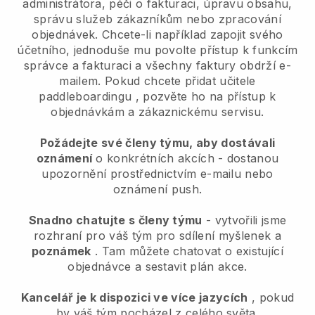
administrátora, péči o fakturaci, úpravu obsahu,
správu služeb zákazníkům nebo zpracování
objednávek. Chcete-li například zapojit svého
účetního, jednoduše mu povolte přístup k funkcím
správce a fakturaci a všechny faktury obdrží e-
mailem.
Pokud chcete přidat učitele
paddleboardingu
, pozvěte ho na přístup k
objednávkám a zákaznickému servisu.
Požádejte své členy týmu, aby dostávali
oznámení
o konkrétních akcích - dostanou
upozornění prostřednictvím e-mailu nebo
oznámení push.
Snadno chatujte s členy týmu
- vytvořili jsme
rozhraní pro váš tým pro sdílení myšlenek a
poznámek
. Tam můžete chatovat o existující
objednávce a sestavit plán akce.
Kancelář je k dispozici ve více jazycích
, pokud
by váš tým pocházel z celého světa.