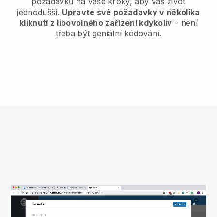
požadavků na vaše kroky, aby váš život
jednodušší.
Upravte své požadavky v několika
kliknutí z libovolného zařízení kdykoliv
- není
třeba být geniální kódování.