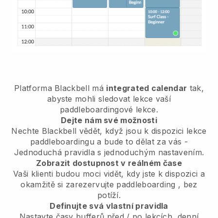
Platforma
Blackbell
má
integrated calendar
tak,
abyste mohli sledovat lekce vaší
paddleboardingové lekce.
Dejte nám své možnosti
Nechte Blackbell vědět,
když jsou k dispozici lekce
paddleboardingu
a bude to dělat za vás -
Jednoduchá pravidla s jednoduchým nastavením.
Zobrazit dostupnost v reálném čase
Vaši klienti budou moci vidět, kdy jste k dispozici
a
okamžitě si zarezervujte paddleboarding
, bez
potíží.
Definujte svá vlastní pravidla
Nastavte časy bufferů před / po lekcích, denní