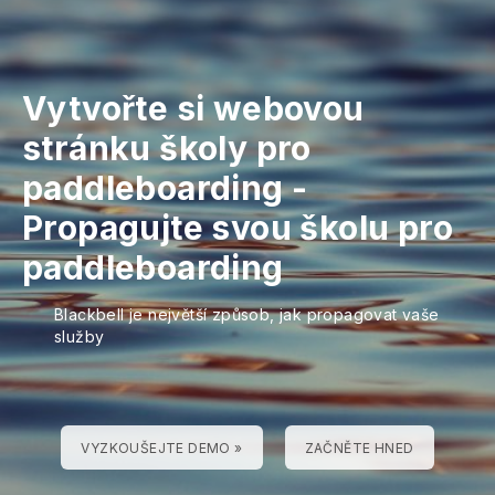
Vytvořte si webovou
stránku školy pro
paddleboarding
-
Propagujte svou školu pro
paddleboarding
Blackbell je největší způsob, jak propagovat vaše
služby
VYZKOUŠEJTE DEMO »
ZAČNĚTE HNED