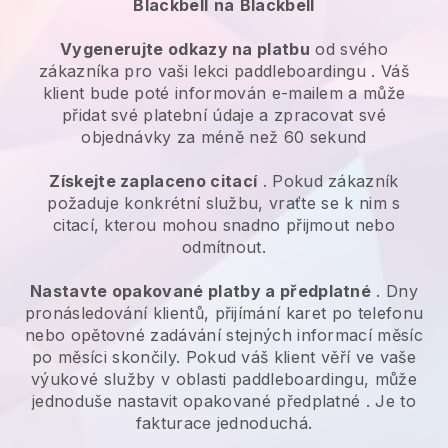
Blackbell
na
Blackbell
Vygenerujte odkazy na platbu
od svého
zákazníka
pro vaši lekci paddleboardingu
. Váš
klient bude poté informován e-mailem a může
přidat své platební údaje a zpracovat své
objednávky za méně než 60 sekund
Získejte zaplaceno citací
. Pokud zákazník
požaduje konkrétní službu, vraťte se k nim s
citací, kterou mohou snadno přijmout nebo
odmítnout.
Nastavte opakované platby a předplatné
. Dny
pronásledování klientů, přijímání karet po telefonu
nebo opětovné zadávání stejných informací měsíc
po měsíci skončily.
Pokud váš klient věří ve vaše
výukové služby v oblasti paddleboardingu, může
jednoduše nastavit opakované předplatné
. Je to
fakturace jednoduchá.