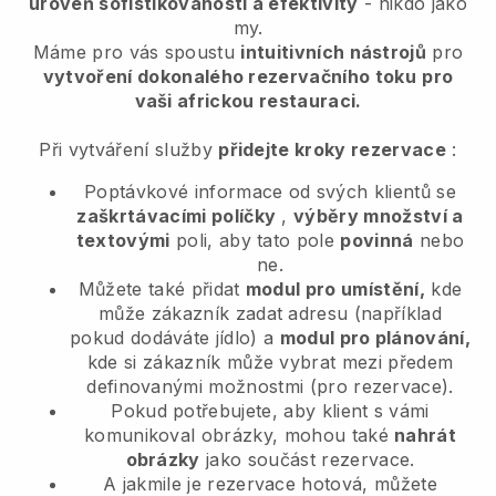
úroveň sofistikovanosti a efektivity
- nikdo jako
my.
Máme pro vás spoustu
intuitivních nástrojů
pro
vytvoření dokonalého rezervačního toku
pro
vaši africkou restauraci.
Při vytváření služby
přidejte kroky rezervace
:
Poptávkové informace od svých klientů se
zaškrtávacími políčky
,
výběry množství a
textovými
poli, aby tato pole
povinná
nebo
ne.
Můžete také přidat
modul pro umístění,
kde
může zákazník zadat adresu (například
pokud dodáváte jídlo) a
modul pro plánování,
kde si zákazník může vybrat mezi předem
definovanými možnostmi (pro rezervace).
Pokud potřebujete, aby klient s vámi
komunikoval obrázky, mohou také
nahrát
obrázky
jako součást rezervace.
A jakmile je rezervace hotová, můžete