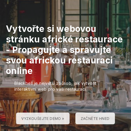
Vytvořte si webovou
stránku africké restaurace
-
Propagujte a spravujte
svou africkou restauraci
online
Blackbell je největší způsob, jak vytvořit
interaktivní web pro vaši restauraci
VYZKOUŠEJTE DEMO »
ZAČNĚTE HNED