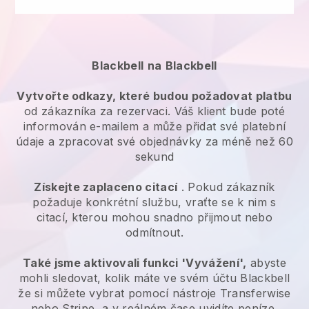
Blackbell
na
Blackbell
Vytvořte odkazy, které budou požadovat platbu
od zákazníka za rezervaci. Váš klient bude poté
informován e-mailem a může přidat své platební
údaje a zpracovat své objednávky za méně než 60
sekund
Získejte zaplaceno citací
. Pokud zákazník
požaduje konkrétní službu, vraťte se k nim s
citací, kterou mohou snadno přijmout nebo
odmítnout.
Také jsme aktivovali funkci 'Vyvážení',
abyste
mohli sledovat, kolik máte ve svém účtu
Blackbell
že si můžete vybrat pomocí nástroje Transferwise
nebo Stripe, a v reálném čase uvidíte peníze,