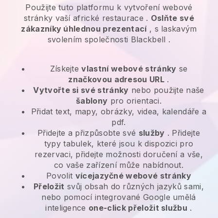
Použijte tuto platformu k vytvoření webové
stránky vaší africké restaurace
.
Oslňte své
zákazníky úhlednou prezentací
, s laskavým
svolením společnosti
Blackbell
.
Získejte
vlastní webové stránky
se
značkovou adresou URL
.
Vytvořte si své stránky
nebo použijte naše
šablony
pro orientaci.
Přidat text, mapy, obrázky, videa, kalendáře a
pdf.
Přidejte a přizpůsobte své
služby
. Přidejte
typy tabulek, které jsou k dispozici pro
rezervaci, přidejte možnosti doručení a vše,
co vaše zařízení může nabídnout.
Povolit
vícejazyčné webové stránky
Přeložit
svůj obsah do různých jazyků sami,
nebo pomocí integrované Google umělá
inteligence
one-click přeložit službu
.