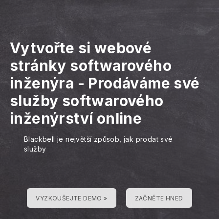
Vytvořte si webové
stránky softwarového
inženýra
-
Prodáváme své
služby softwarového
inženýrství online
Blackbell je největší způsob, jak prodat své
služby
VYZKOUŠEJTE DEMO »
ZAČNĚTE HNED