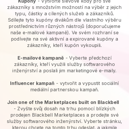
Kupóny
- Vytvořte slevové kódy pro své
zákazníky s množstvím možností na výběr z jejich
typu, částky a cílených služeb a zákazníků.
Sdílejte tyto kupóny divákům dle vlastního výběru
prostřednictvím různých nástrojů (doporučujeme
naše e-mailové kampaně). Ve svém rozhraní se
podívejte na své aktivní a expirované kupóny a
zákazníky, kteří kupón vykoupili.
E-mailové kampaně
-
Vyberte předchozí
zákazníky, kteří využili služby softwarového
inženýrství a poslali jim marketingové e-maily.
Influencer kampaň
- vytvořit a vypustit sociální
mediální partnerskou kampaň.
Join one of the Marketplaces built on Blackbell
-
Zvyšte svůj dosah na trhu pomocí blízkých
prodejen Blackbell Marketplaces a prodejte své
služby softwarového inženýrství.
Vyberte stránku,
kterou chcete na tomto trhu odeslat, a jakmile