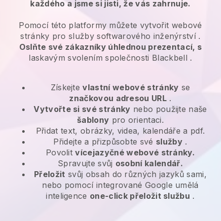
každého a jsme si jisti, že vás zahrnuje.
Pomocí této platformy můžete vytvořit webové
stránky pro
služby softwarového inženýrství
.
Oslňte své zákazníky úhlednou prezentací, s
laskavým svolením společnosti
Blackbell
.
Získejte
vlastní webové stránky
se
značkovou adresou URL
.
Vytvořte si své stránky
nebo použijte naše
šablony
pro orientaci.
Přidat text, obrázky, videa, kalendáře a pdf.
Přidejte a přizpůsobte své
služby
.
Povolit
vícejazyčné webové stránky.
Spravujte svůj
osobní kalendář.
Přeložit
svůj obsah do různých jazyků sami,
nebo pomocí integrované Google umělá
inteligence
one-click přeložit službu
.