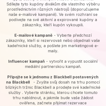
Sdílejte tyto kupóny divákům dle vlastního výběru
prostřednictvím různých nástrojů (doporučujeme
naše e-mailové kampaně). Ve svém rozhraní se
podívejte na své aktivní a expirované kupóny a
zákazníky, kteří kupón vykoupili.
E-mailové kampaně
-
Vyberte předchozí
zákazníky, kteří si rezervovali nebo objednali vaše
kadeřnické služby, a pošlete jim marketingové e-
maily.
Influencer kampaň
- vytvořit a vypustit sociální
mediální partnerskou kampaň.
Připojte se k jednomu z
Blackbell
postavených
na
Blackbell
-
Zvyšte svůj dosah na trhu pomocí
blízkých tržnic Blackbell a prodejte své kadeřnické
služby
. Vyberte stránku, kterou chcete tomuto
trhu nabídnout, a jakmile bude vaše žádost
ověřena, začnete přijímat rezervace