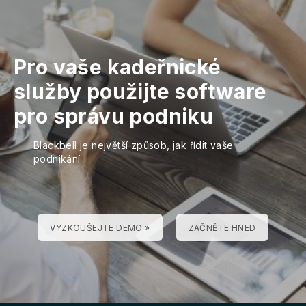
Pro vaše kadeřnické
služby použijte software
pro správu podniku
Blackbell je největší způsob, jak řídit vaše
podnikání
VYZKOUŠEJTE DEMO »
ZAČNĚTE HNED