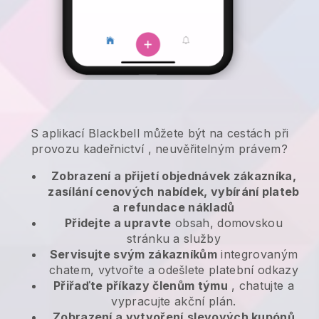
S aplikací
Blackbell
můžete být na cestách při
provozu kadeřnictví
, neuvěřitelným právem?
Zobrazení a přijetí objednávek zákazníka,
zasílání cenových nabídek, vybírání plateb
a refundace nákladů
Přidejte a upravte
obsah, domovskou
stránku a služby
Servisujte svým zákazníkům
integrovaným
chatem, vytvořte a odešlete platební odkazy
Přiřaďte příkazy členům týmu
, chatujte a
vypracujte akční plán.
Zobrazení a vytvoření
slevových kupónů