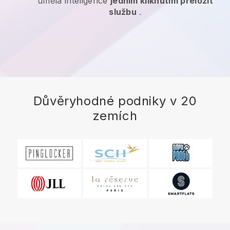
umělá inteligence
jedním kliknutím přeložit
službu
.
Důvěryhodné podniky v 20
zemích