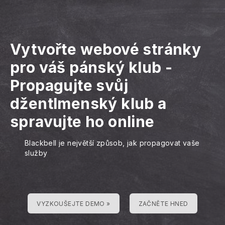
Vytvořte webové stránky
pro váš pánský klub
-
Propagujte svůj
džentlmenský klub a
spravujte ho online
Blackbell je největší způsob, jak propagovat vaše
služby
VYZKOUŠEJTE DEMO »
ZAČNĚTE HNED