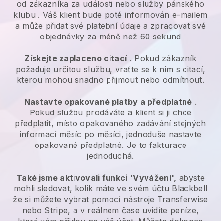
od zákazníka za
události nebo služby pánského
klubu
. Váš klient bude poté informován e-mailem
a může přidat své platební údaje a zpracovat své
objednávky za méně než 60 sekund
Získejte zaplaceno citací
. Pokud zákazník
požaduje určitou službu, vraťte se k nim s citací,
kterou mohou snadno přijmout nebo odmítnout.
Nastavte opakované platby a předplatné
.
Pokud službu prodáváte a klient si ji chce
předplatit, místo opakovaného zadávání stejných
informací měsíc po měsíci, jednoduše nastavte
opakované předplatné. Je to fakturace
jednoduchá.
Také jsme aktivovali funkci 'Vyvážení',
abyste
mohli sledovat, kolik máte ve svém účtu
Blackbell
že si můžete vybrat pomocí nástroje Transferwise
nebo Stripe, a v reálném čase uvidíte peníze,
které vám přijdou na váš účet. Můžete dokonce