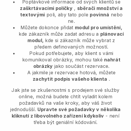
Poptávkové informace od svých klientů se
zaškrtávacími políčky
,
sběrači množství a
textovými
poli, aby tato pole
povinná
nebo
ne.
Můžete dokonce přidat
modul pro umístění,
kde zákazník může zadat adresu a
plánovací
modul,
kde si zákazník může vybrat z
předem definovaných možností.
Pokud potřebujete, aby klient s vámi
komunikoval obrázky, mohou také
nahrát
obrázky
jako součást rezervace.
A jakmile je rezervace hotová, můžete
zachytit podpis vašeho klienta
.
Jak jste se zkušenostmi s prodejem své služby
online, možná budete chtít vyladit kolem
požadavků na vaše kroky, aby váš život
jednodušší.
Upravte své požadavky v několika
kliknutí z libovolného zařízení kdykoliv
- není
třeba být geniální kódování.