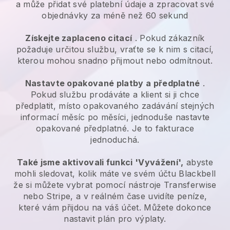
a může přidat své platební údaje a zpracovat své
objednávky za méně než 60 sekund
Získejte zaplaceno citací
. Pokud zákazník
požaduje určitou službu, vraťte se k nim s citací,
kterou mohou snadno přijmout nebo odmítnout.
Nastavte opakované platby a předplatné
.
Pokud službu prodáváte a klient si ji chce
předplatit, místo opakovaného zadávání stejných
informací měsíc po měsíci, jednoduše nastavte
opakované předplatné. Je to fakturace
jednoduchá.
Také jsme aktivovali funkci 'Vyvážení',
abyste
mohli sledovat, kolik máte ve svém účtu
Blackbell
že si můžete vybrat pomocí nástroje Transferwise
nebo Stripe, a v reálném čase uvidíte peníze,
které vám přijdou na váš účet. Můžete dokonce
nastavit plán pro výplaty.