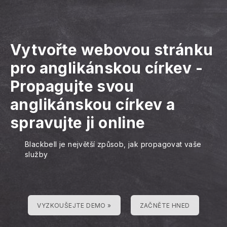
Vytvořte webovou stránku
pro anglikánskou církev
-
Propagujte svou
anglikánskou církev a
spravujte ji online
Blackbell je největší způsob, jak propagovat vaše
služby
VYZKOUŠEJTE DEMO »
ZAČNĚTE HNED