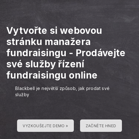
Vytvořte si webovou
stránku manažera
fundraisingu
-
Prodávejte
své služby řízení
fundraisingu online
Blackbell je největší způsob, jak prodat své
služby
VYZKOUŠEJTE DEMO »
ZAČNĚTE HNED