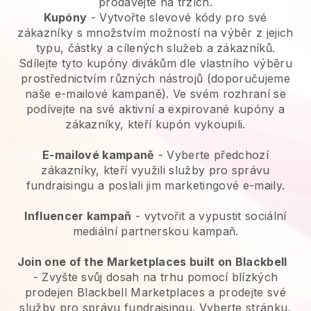
prodávejte na trzích.
Kupóny
- Vytvořte slevové kódy pro své
zákazníky s množstvím možností na výběr z jejich
typu, částky a cílených služeb a zákazníků.
Sdílejte tyto kupóny divákům dle vlastního výběru
prostřednictvím různých nástrojů (doporučujeme
naše e-mailové kampaně). Ve svém rozhraní se
podívejte na své aktivní a expirované kupóny a
zákazníky, kteří kupón vykoupili.
E-mailové kampaně
-
Vyberte předchozí
zákazníky, kteří využili služby pro správu
fundraisingu a poslali jim marketingové e-maily.
Influencer kampaň
- vytvořit a vypustit sociální
mediální partnerskou kampaň.
Join one of the Marketplaces built on Blackbell
-
Zvyšte svůj dosah na trhu pomocí blízkých
prodejen Blackbell Marketplaces a prodejte své
služby pro správu fundraisingu.
Vyberte stránku,