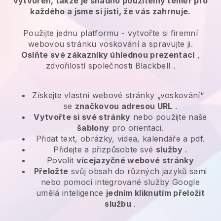
vytvořen, takže je snadno použitelný téměř pro
každého a jsme si jisti, že vás zahrnuje.
Použijte jednu platformu -
vytvořte si firemní
webovou stránku voskování a spravujte ji.
Oslňte své zákazníky úhlednou prezentací
,
zdvořilostí společnosti
Blackbell
.
Získejte vlastní webové stránky „voskování“
se
značkovou adresou URL
.
Vytvořte si své stránky
nebo použijte naše
šablony
pro orientaci.
Přidat text, obrázky, videa, kalendáře a pdf.
Přidejte a přizpůsobte své
služby
.
Povolit
vícejazyčné webové stránky
Přeložte
svůj obsah do různých jazyků sami
nebo pomocí integrované služby Google
umělá inteligence
jedním kliknutím přeložit
službu
.