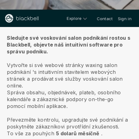
Explore
Contact
Sign in
O nás
Sledujte své voskování salon podnikání rostou s
Blackbell,
objevte náš intuitivní software pro
správu podniku.
Vytvořte si své webové stránky waxing salon
podnikání 's intuitivním stavitelem webových
stránek a prodávat své služby voskování salon
online.
Správa obsahu, objednávek, plateb, osobního
kalendáře a zákaznické podpory on-the-go
pomocí mobilní aplikace.
Převezměte kontrolu, upgradujte své podnikání a
poskytněte zákazníkovi prvotřídní zkušenosti.
To vše za pouhých
5 dolarů měsíčně
.