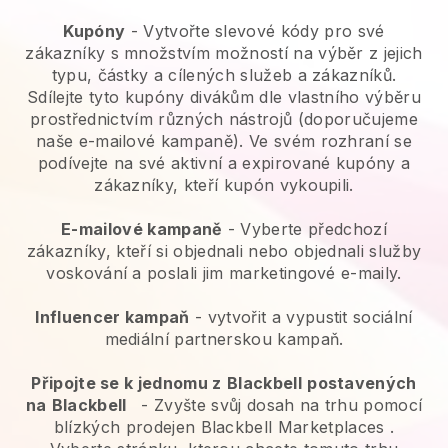
Kupóny
- Vytvořte slevové kódy pro své
zákazníky s množstvím možností na výběr z jejich
typu, částky a cílených služeb a zákazníků.
Sdílejte tyto kupóny divákům dle vlastního výběru
prostřednictvím různých nástrojů (doporučujeme
naše e-mailové kampaně). Ve svém rozhraní se
podívejte na své aktivní a expirované kupóny a
zákazníky, kteří kupón vykoupili.
E-mailové kampaně
-
Vyberte předchozí
zákazníky, kteří si objednali nebo objednali služby
voskování a poslali jim marketingové e-maily.
Influencer kampaň
- vytvořit a vypustit sociální
mediální partnerskou kampaň.
Připojte se k jednomu z
Blackbell
postavených
na
Blackbell
-
Zvyšte svůj dosah na trhu pomocí
blízkých prodejen Blackbell Marketplaces
.