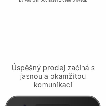
by váš tým pocházel z celého světa.
Úspěšný prodej začíná s
jasnou a okamžitou
komunikací