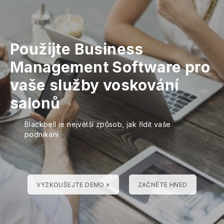
Použijte Business
Management Software pro
vaše služby voskování
salonů
Blackbell je největší způsob, jak řídit vaše
podnikání
VYZKOUŠEJTE DEMO »
ZAČNĚTE HNED