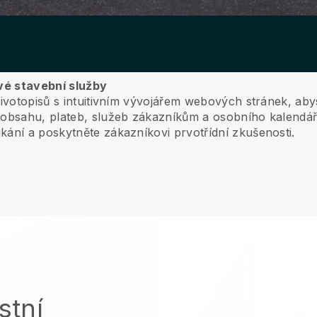
své stavební služby
životopisů s intuitivním vývojářem webových stránek, ab
obsahu, plateb, služeb zákazníkům a osobního kalendáře
kání a poskytněte zákazníkovi prvotřídní zkušenosti.
stní