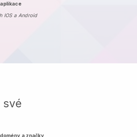
 aplikace
h IOS a Android
a své
, domény a značky