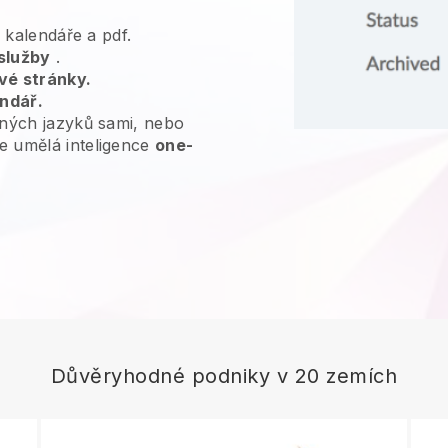
, kalendáře a pdf.
služby
.
vé stránky.
endář.
ných jazyků sami, nebo
e umělá inteligence
one-
Důvěryhodné podniky v 20 zemích