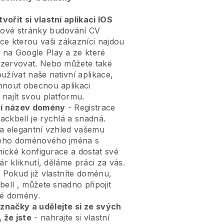
ořit si vlastní aplikaci IOS
ové stránky budování CV
ace
kterou vaši zákazníci najdou
na Google Play a ze které
ezervovat. Nebo můžete také
užívat naše nativní aplikace,
hnout obecnou aplikaci
najít svou platformu.
tní název domény
- Registrace
lackbell
je rychlá a snadná.
 a elegantní vzhled vašemu
ho doménového jména s
nické konfigurace a dostat své
ár kliknutí, děláme práci za vás.
 Pokud již vlastníte doménu,
bell
, můžete snadno připojit
é domény.
značky a udělejte si ze svých
 že jste
- nahrajte si vlastní