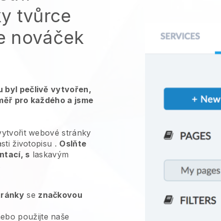
y tvůrce
te nováček
 byl pečlivě vytvořen,
měř pro každého a jsme
vytvořit webové stránky
sti životopisu
.
Oslňte
tací, s
laskavým
.
tránky
se
značkovou
ebo použijte naše