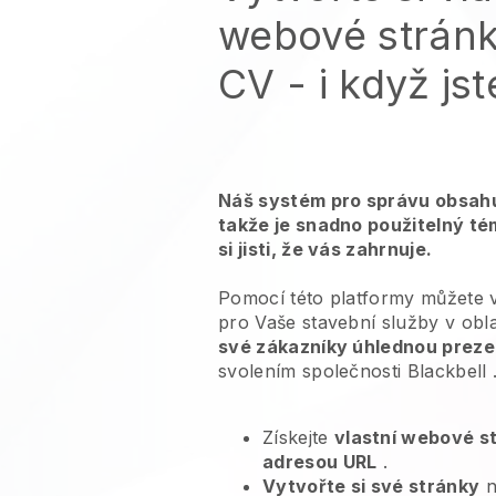
webové stránk
CV
- i když js
Náš systém pro správu obsahu
takže je snadno použitelný té
si jisti, že vás zahrnuje.
Pomocí této platformy můžete 
pro
Vaše stavební služby v obla
své zákazníky úhlednou prezen
svolením společnosti
Blackbell
Získejte
vlastní webové s
adresou URL
.
Vytvořte si své stránky
n