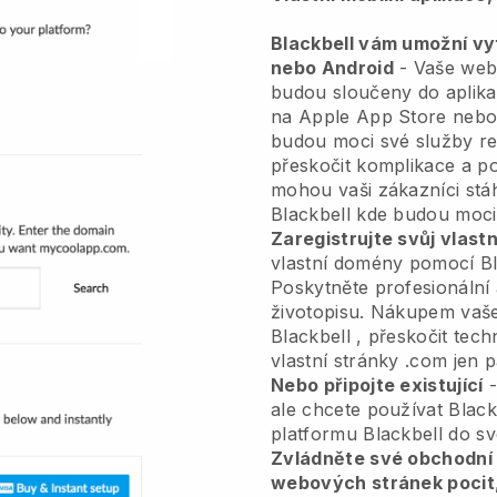
Blackbell vám umožní vytv
nebo Android
-
Vaše web
budou sloučeny do aplik
na Apple App Store nebo 
budou moci své služby r
přeskočit komplikace a po
mohou vaši zákazníci stá
Blackbell
kde budou moci 
Zaregistrujte svůj vlas
vlastní domény pomocí
B
Poskytněte profesionální
životopisu.
Nákupem vaše
Blackbell
, přeskočit tech
vlastní stránky .com jen p
Nebo připojte existující
-
ale chcete používat
Black
platformu
Blackbell
do sv
Zvládněte své obchodní 
webových stránek pocit,