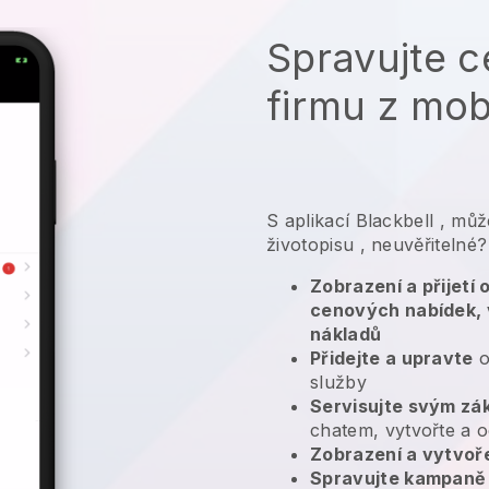
Spravujte c
firmu z mob
S aplikací
Blackbell
,
může
životopisu
, neuvěřitelné?
Zobrazení a přijetí
cenových nabídek, 
nákladů
Přidejte a upravte
o
služby
Servisujte svým zá
chatem, vytvořte a o
Zobrazení a vytvoř
Spravujte kampaně