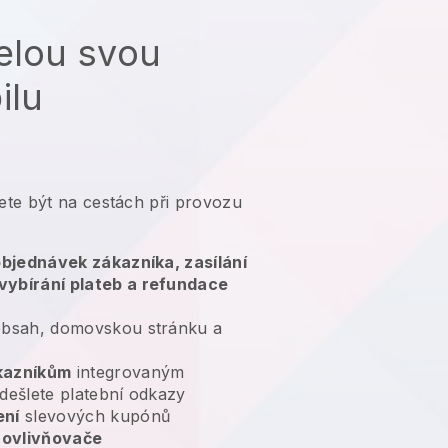
elou svou
ilu
te být na cestách při provozu
 objednávek zákazníka, zasílání
vybírání plateb a refundace
bsah, domovskou stránku a
kazníkům
integrovaným
dešlete platební odkazy
ení
slevových kupónů
 ovlivňovače