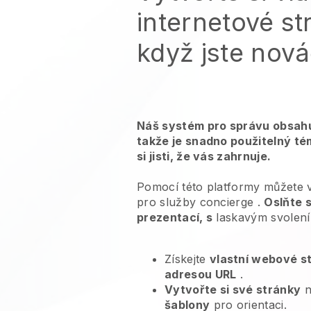
internetové st
když jste nov
Náš systém pro správu obsahu
takže je snadno použitelný té
si jisti, že vás zahrnuje.
Pomocí této platformy můžete 
pro
služby concierge
.
Oslňte 
prezentací, s
laskavým svolení
Získejte
vlastní webové s
adresou URL
.
Vytvořte si své stránky
n
šablony
pro orientaci.