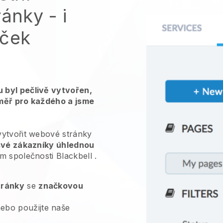
ránky
- i
áček
 byl pečlivě vytvořen,
měř pro každého a jsme
vytvořit webové stránky
své zákazníky úhlednou
m společnosti
Blackbell
.
tránky
se
značkovou
ebo použijte naše