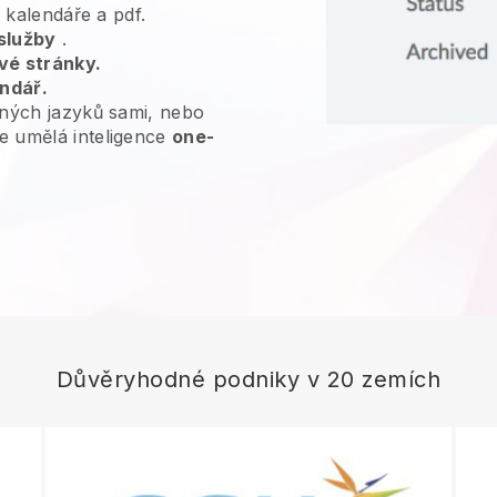
, kalendáře a pdf.
služby
.
vé stránky.
endář.
ných jazyků sami, nebo
e umělá inteligence
one-
Důvěryhodné podniky v 20 zemích