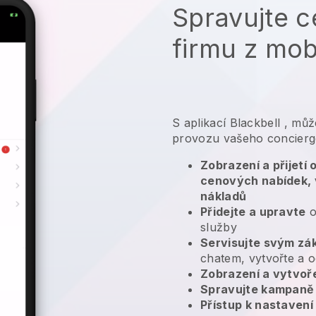
Spravujte c
firmu z mob
S aplikací
Blackbell
,
můž
provozu vašeho concier
Zobrazení a přijetí
cenových nabídek, 
nákladů
Přidejte a upravte
o
služby
Servisujte svým zá
chatem, vytvořte a o
Zobrazení a vytvoř
Spravujte kampaně
Přístup k nastavení