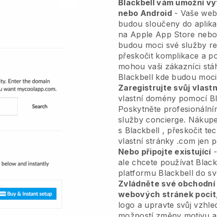
Blackbell vám umožní vytv
nebo Android
-
Vaše web
budou sloučeny do aplik
na Apple App Store nebo 
budou moci své služby r
přeskočit komplikace a po
mohou vaši zákazníci stá
Blackbell
kde budou moci 
Zaregistrujte svůj vlas
vlastní domény pomocí
B
Poskytněte profesionáln
služby concierge.
Nákupe
s
Blackbell
, přeskočit te
vlastní stránky .com jen p
Nebo připojte existující
-
ale chcete používat
Black
platformu
Blackbell
do sv
Zvládněte své obchodní 
webových stránek pocit,
logo a upravte svůj vzhle
možností změny motivu a 