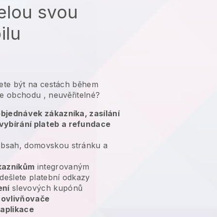
elou svou
ilu
ete být na cestách během
ge obchodu
, neuvěřitelné?
 objednávek zákazníka, zasílání
vybírání plateb a refundace
bsah, domovskou stránku a
kazníkům
integrovaným
dešlete platební odkazy
ení
slevových kupónů
 ovlivňovače
 aplikace