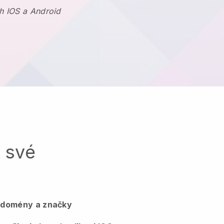
h IOS a Android
a své
, domény a značky