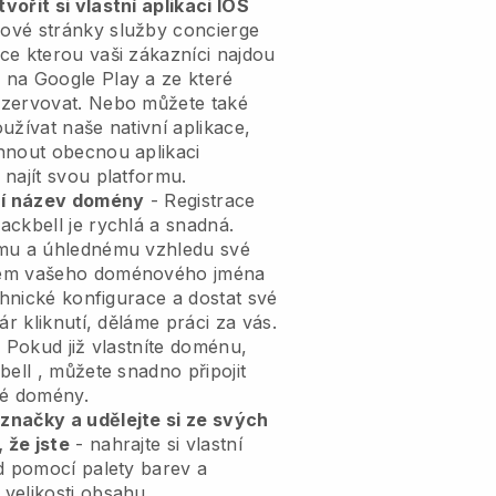
ořit si vlastní aplikaci IOS
ové stránky služby concierge
ace
kterou vaši zákazníci najdou
na Google Play a ze které
ezervovat. Nebo můžete také
užívat naše nativní aplikace,
hnout obecnou aplikaci
najít svou platformu.
tní název domény
- Registrace
lackbell
je rychlá a snadná.
ímu a úhlednému vzhledu své
m vašeho doménového jména
chnické konfigurace a dostat své
ár kliknutí, děláme práci za vás.
 Pokud již vlastníte doménu,
bell
, můžete snadno připojit
é domény.
značky a udělejte si ze svých
 že jste
- nahrajte si vlastní
d pomocí palety barev a
velikosti obsahu.