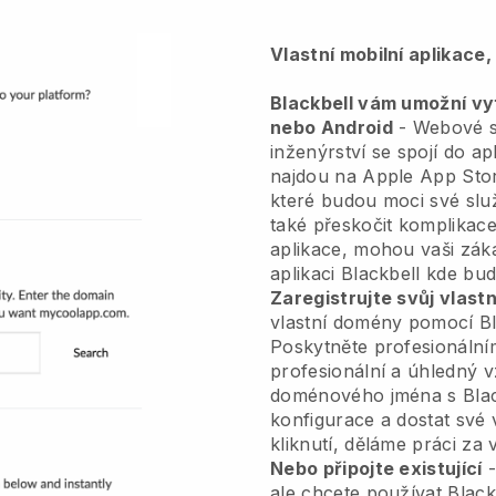
Vlastní mobilní aplikace
Blackbell vám umožní vytv
nebo Android
-
Webové s
inženýrství se spojí do ap
najdou na Apple App Sto
které budou moci své sl
také přeskočit komplikace
aplikace, mohou vaši zák
aplikaci
Blackbell
kde budo
Zaregistrujte svůj vlas
vlastní domény pomocí
B
Poskytněte profesionáln
profesionální a úhledný v
doménového jména s
Bla
konfigurace a dostat své 
kliknutí, děláme práci za 
Nebo připojte existující
-
ale chcete používat
Black