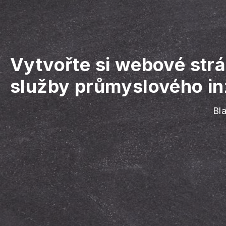
Vytvořte si webové str
služby průmyslového in
Bla