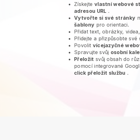
Získejte
vlastní webové s
adresou URL
.
Vytvořte si své stránky
n
šablony
pro orientaci.
Přidat text, obrázky, videa
Přidejte a přizpůsobte své
Povolit
vícejazyčné webo
Spravujte svůj
osobní kal
Přeložit
svůj obsah do růz
pomocí integrované Googl
click přeložit službu
.