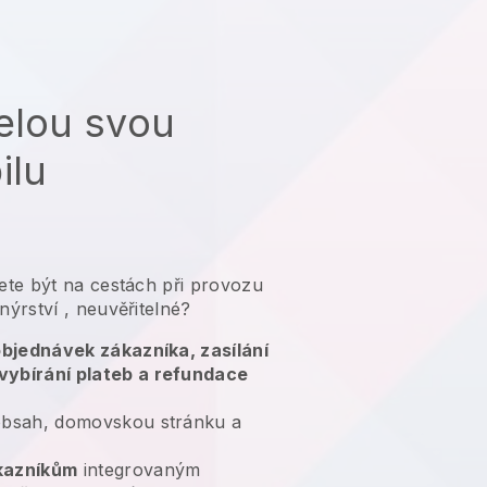
elou svou
ilu
te být na cestách při provozu
nýrství
, neuvěřitelné?
 objednávek zákazníka, zasílání
vybírání plateb a refundace
bsah, domovskou stránku a
kazníkům
integrovaným