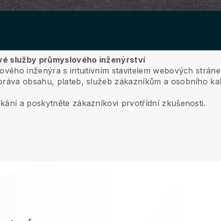
 své služby průmyslového inženýrství
lového inženýra s intuitivním stavitelem webových strán
ráva obsahu, plateb, služeb zákazníkům a osobního ka
kání a poskytněte zákazníkovi prvotřídní zkušenosti.