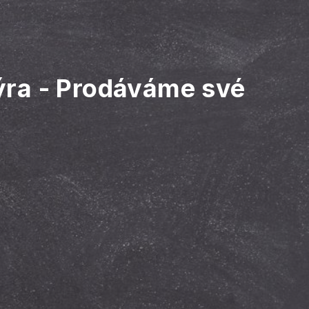
ýra
-
Prodáváme své