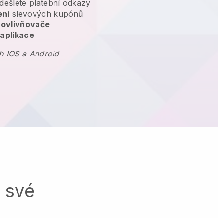
dešlete platební odkazy
ení
slevových kupónů
 ovlivňovače
 aplikace
h IOS a Android
a své