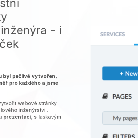
stní
ky
inženýra
- i
áček
 byl pečlivě vytvořen,
měř pro každého a jsme
vytvořit webové stránky
slového inženýrství
.
 prezentací, s
laskavým
.