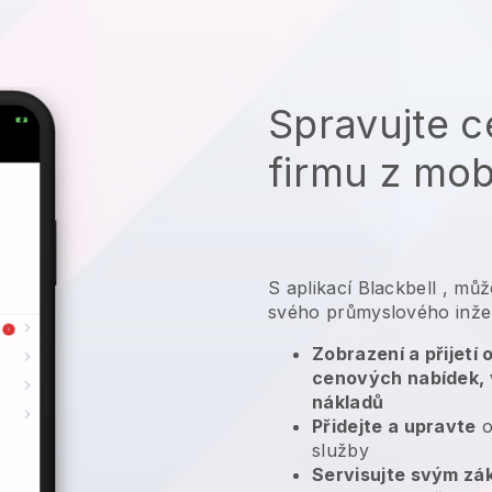
Spravujte c
firmu z mob
S aplikací
Blackbell
,
může
svého průmyslového inže
Zobrazení a přijetí
cenových nabídek, 
nákladů
Přidejte a upravte
o
služby
Servisujte svým zá