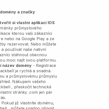
, domény a značky
ořit si vlastní aplikaci IOS
tránky průmyslového
likace
kterou vaši zákazníci
re nebo na Google Play a ze
užby rezervovat. Nebo můžete
 a používat naše nativní
azníci stáhnout obecnou
u moci najít svou platformu.
tní název domény
- Registrace
lackbell
je rychlá a snadná.
ímu a průmyslovému průmyslu
zhled.
Nákupem vašeho
ckbell
, přeskočit technické
vlastní stránky .com jen pár
vás.
 Pokud již vlastníte doménu,
bell
, můžete snadno připojit