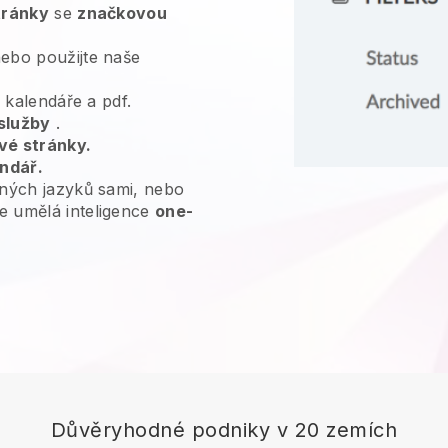
tránky
se
značkovou
ebo použijte naše
, kalendáře a pdf.
služby
.
vé stránky.
endář.
ných jazyků sami, nebo
e umělá inteligence
one-
Důvěryhodné podniky v 20 zemích