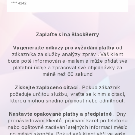
Zaplaťte si na BlackBerry
Vygenerujte odkazy pro vyžádání platby
od
zákazníka za
služby analýzy zpráv
. Váš klient
bude poté informován e-mailem a může přidat své
platební údaje a zpracovat své objednávky za
méně než 60 sekund
Získejte zaplaceno citací
. Pokud zákazník
požaduje určitou službu, vraťte se k nim s citací,
kterou mohou snadno přijmout nebo odmítnout.
Nastavte opakované platby a předplatné
. Dny
pronásledování klientů, přijímání karet po telefonu
nebo opětovné zadávání stejných informací měsíc
po měsíci skončily.
Pokud váš klient věří ve vaše