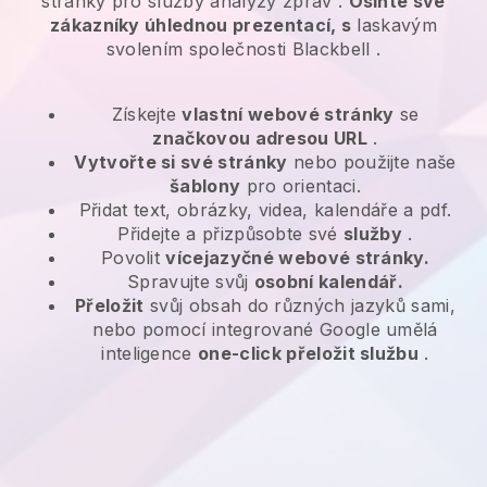
stránky pro
služby analýzy zpráv
.
Oslňte své
zákazníky úhlednou prezentací, s
laskavým
svolením společnosti
Blackbell
.
Získejte
vlastní webové stránky
se
značkovou adresou URL
.
Vytvořte si své stránky
nebo použijte naše
šablony
pro orientaci.
Přidat text, obrázky, videa, kalendáře a pdf.
Přidejte a přizpůsobte své
služby
.
Povolit
vícejazyčné webové stránky.
Spravujte svůj
osobní kalendář.
Přeložit
svůj obsah do různých jazyků sami,
nebo pomocí integrované Google umělá
inteligence
one-click přeložit službu
.