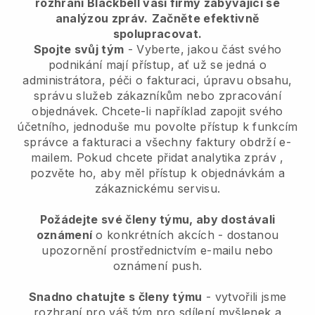
rozhraní Blackbell vaší firmy zabývající se
analýzou zpráv.
Začněte efektivně
spolupracovat.
Spojte svůj tým
- Vyberte, jakou část svého
podnikání mají přístup, ať už se jedná o
administrátora, péči o fakturaci, úpravu obsahu,
správu služeb zákazníkům nebo zpracování
objednávek. Chcete-li například zapojit svého
účetního, jednoduše mu povolte přístup k funkcím
správce a fakturaci a všechny faktury obdrží e-
mailem.
Pokud chcete přidat analytika zpráv
,
pozvěte ho, aby měl přístup k objednávkám a
zákaznickému servisu.
Požádejte své členy týmu, aby dostávali
oznámení
o konkrétních akcích - dostanou
upozornění prostřednictvím e-mailu nebo
oznámení push.
Snadno chatujte s členy týmu
- vytvořili jsme
rozhraní pro váš tým pro sdílení myšlenek a