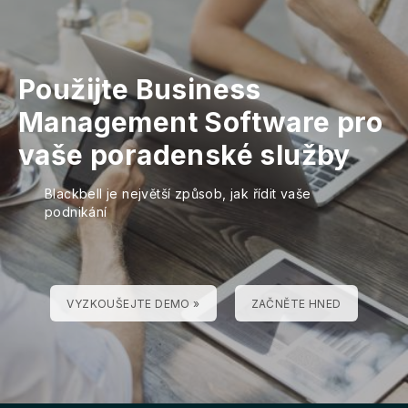
Použijte Business
Management Software pro
vaše poradenské služby
Blackbell je největší způsob, jak řídit vaše
podnikání
VYZKOUŠEJTE DEMO »
ZAČNĚTE HNED