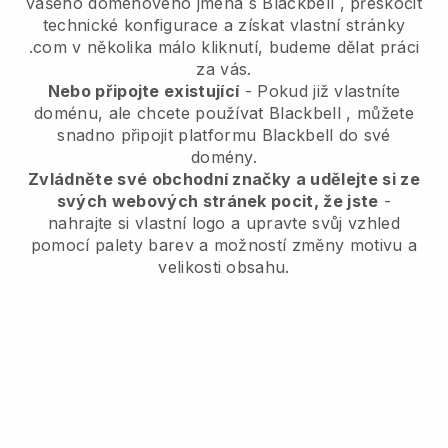
vašeho doménového jména s
Blackbell
, přeskočit
technické konfigurace a získat vlastní stránky
.com v několika málo kliknutí, budeme dělat práci
za vás.
Nebo připojte existující
- Pokud již vlastníte
doménu, ale chcete používat
Blackbell
, můžete
snadno připojit platformu
Blackbell
do své
domény.
Zvládněte své obchodní značky a udělejte si ze
svých webových stránek pocit, že jste
-
nahrajte si vlastní logo a upravte svůj vzhled
pomocí palety barev a možností změny motivu a
velikosti obsahu.