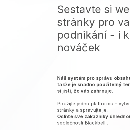
Sestavte si w
stránky pro v
podnikání - i k
nováček
Náš systém pro správu obsahu
takže je snadno použitelný té
si jisti, že vás zahrnuje.
Použijte jednu platformu -
vytv
stránky a spravujte je.
Oslňte své zákazníky úhledno
společnosti
Blackbell
.