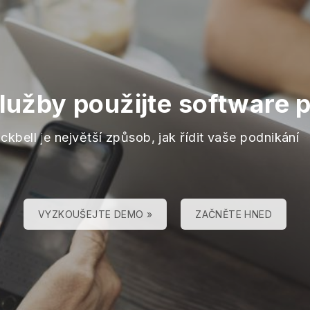
služby použijte software 
ckbell je největší způsob, jak řídit vaše podnikání
VYZKOUŠEJTE DEMO »
ZAČNĚTE HNED