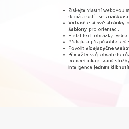
Získejte vlastní webovou s
domácností
se
značkovo
Vytvořte si své stránky
n
šablony
pro orientaci.
Přidat text, obrázky, videa
Přidejte a přizpůsobte své
Povolit
vícejazyčné webo
Přeložte
svůj obsah do rů
pomocí integrované služb
inteligence
jedním kliknutí