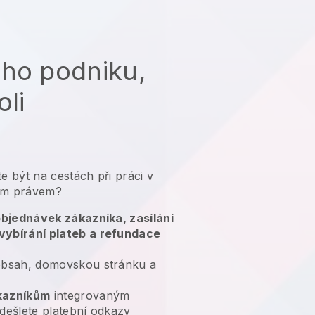
ého podniku,
oli
e být na cestách při práci v
ným právem?
 objednávek zákazníka, zasílání
vybírání plateb a refundace
bsah, domovskou stránku a
kazníkům
integrovaným
dešlete platební odkazy