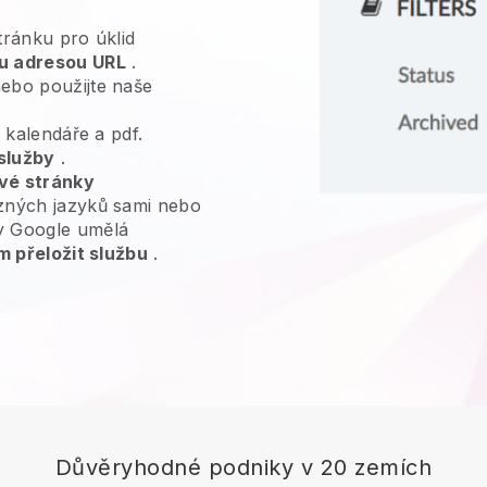
tránku pro úklid
u adresou URL
.
ebo použijte naše
, kalendáře a pdf.
služby
.
vé stránky
zných jazyků sami nebo
y Google umělá
m přeložit službu
.
Důvěryhodné podniky v 20 zemích