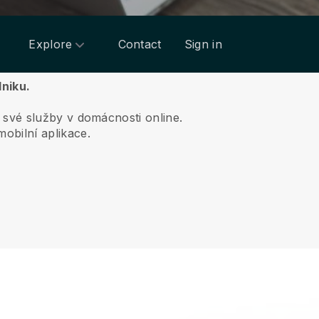
Explore
Contact
Sign in
dniku.
 své služby v domácnosti online.
obilní aplikace.