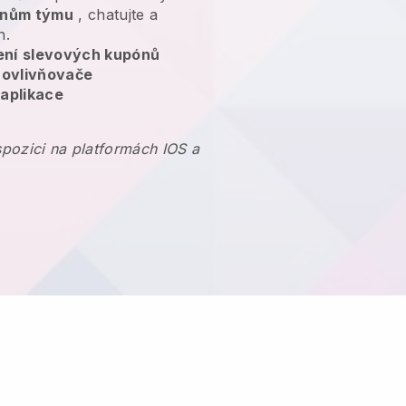
lenům týmu
, chatujte a
n.
ení
slevových kupónů
 ovlivňovače
 aplikace
ispozici na platformách IOS a