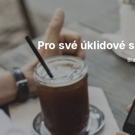
Pro své úklidové 
Bla