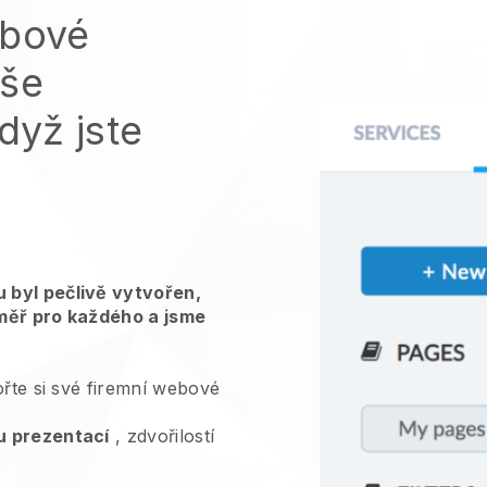
ebové
aše
dyž jste
 byl pečlivě vytvořen,
měř pro každého a jsme
ořte si své firemní webové
u prezentací
, zdvořilostí