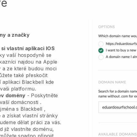
vé
ény a značky
si vlastní aplikaci IOS
ky vaší hospodyně se
kazníci najdou na Apple
 a ze které budou moci
žete také přeskočit
í aplikaci
Blackbell
kde
 vaši platformu.
zev domény
-
Poskytněte
 vaší domácnosti
.
jména s
Blackbell
,
 a získat vlastní stránky
budeme dělat práci za vás.
 již vlastníte doménu,
můžete snadno připojit