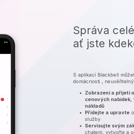
Správa cel
ať jste kdek
S aplikací
Blackbell
můžet
domácnosti
, neuvěřitel
Zobrazení a přijetí
cenových nabídek, 
nákladů
Přidejte a upravte
o
služby
Servisujte svým zá
chatem, vytvořte a o