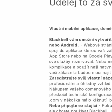
Udělej to za s
Vlastní mobilní aplikace, dom
Blackbell
vám umožní vytvořit 
nebo Android
. -
Webové strán
spojí do aplikace
kterou vaši zá
App Store nebo na Google Play
své služby rezervovat. Nebo mů
komplikace a použít naši nativn
vaši zákazníci budou moci najít
Zaregistrujte svůj vlastní ná
profesionální a úhledný vzhled
Nákupem vašeho doménového 
přeskočit technické konfigurace
.com v několika málo kliknutí, 
Nebo připojte existující
- Pokud
ale chcete používat
Blackbell
, 