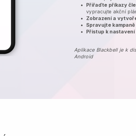
Přiřaďte příkazy č
vypracujte akční plá
Zobrazení a vytvoř
Spravujte kampaně
Přístup k nastavení
Aplikace Blackbell je k d
Android