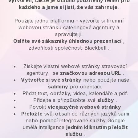
vytvořen, takže je snadno použitelný téměř pro
každého a jsme si jisti, že vás zahrnuje.
Použijte jednu platformu -
vytvořte si firemní
webovou stránku cateringové agentury a
spravujte ji.
Oslňte své zákazníky úhlednou prezentací
,
zdvořilostí společnosti
Blackbell
.
Získejte vlastní webové stránky stravovací
agentury
se
značkovou adresou URL
.
Vytvořte si své stránky
nebo použijte naše
šablony
pro orientaci.
Přidat text, obrázky, videa, kalendáře a pdf.
Přidejte a přizpůsobte své
služby
.
Povolit
vícejazyčné webové stránky
Přeložte
svůj obsah do různých jazyků sami
nebo pomocí integrované služby Google
umělá inteligence
jedním kliknutím přeložit
službu
.