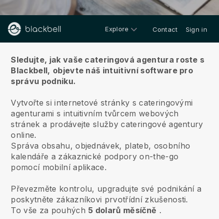
Explore
Contact
Sign in
O nás
Sledujte, jak vaše cateringová agentura roste s
Blackbell,
objevte náš intuitivní software pro
správu podniku.
Vytvořte si internetové stránky s cateringovými
agenturami s intuitivním tvůrcem webových
stránek a prodávejte služby cateringové agentury
online.
Správa obsahu, objednávek, plateb, osobního
kalendáře a zákaznické podpory on-the-go
pomocí mobilní aplikace.
Převezměte kontrolu, upgradujte své podnikání a
poskytněte zákazníkovi prvotřídní zkušenosti.
To vše za pouhých
5 dolarů měsíčně
.