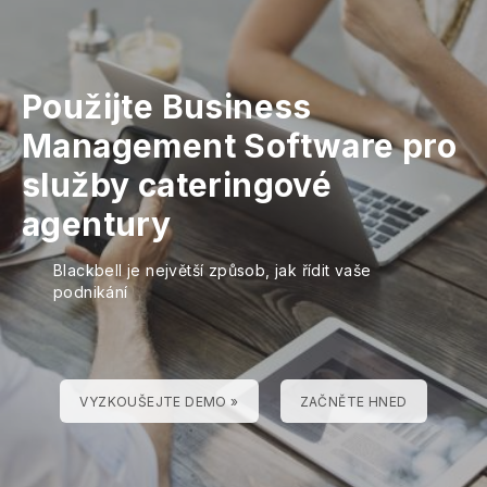
Použijte Business
Management Software pro
služby cateringové
agentury
Blackbell je největší způsob, jak řídit vaše
podnikání
VYZKOUŠEJTE DEMO »
ZAČNĚTE HNED