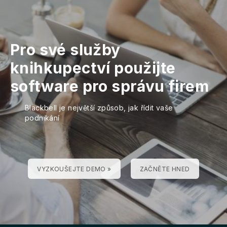
Pro své služby
knihkupectví použijte
software pro správu firem
Blackbell je největší způsob, jak řídit vaše
podnikání
VYZKOUŠEJTE DEMO »
ZAČNĚTE HNED