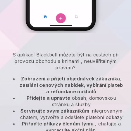
S aplikací
Blackbell
můžete být na cestách při
provozu obchodu s knihami
, neuvěřitelným
právem?
Zobrazení a přijetí objednávek zákazníka,
zasílání cenových nabídek, vybírání plateb
a refundace nákladů
Přidejte a upravte
obsah, domovskou
stránku a služby
Servisujte svým zákazníkům
integrovaným
chatem, vytvořte a odešlete platební odkazy
Přiřaďte příkazy členům týmu
, chatujte a
vypracujte akční plán.