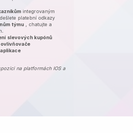
kazníkům
integrovaným
dešlete platební odkazy
lenům týmu
, chatujte a
n.
ení
slevových kupónů
 ovlivňovače
 aplikace
ispozici na platformách IOS a