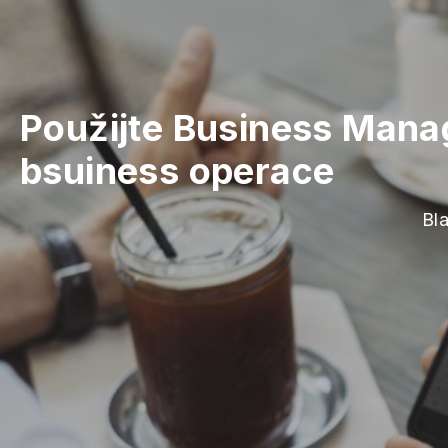
Použijte Business Mana
bsuiness operace
Bla