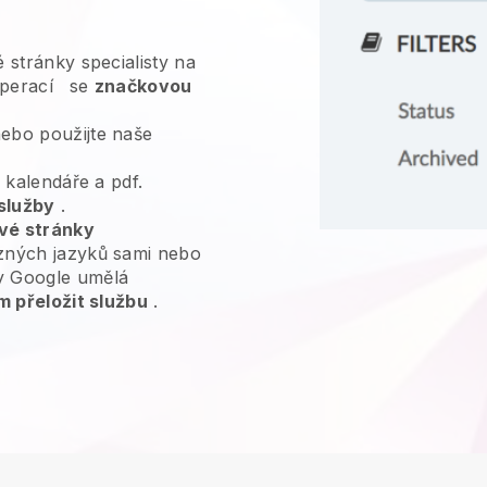
é stránky specialisty na
perací
se
značkovou
ebo použijte naše
, kalendáře a pdf.
služby
.
vé stránky
zných jazyků sami nebo
y Google umělá
m přeložit službu
.