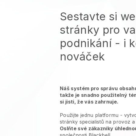
Sestavte si w
stránky pro v
podnikání - i k
nováček
Náš systém pro správu obsahu
takže je snadno použitelný té
si jisti, že vás zahrnuje.
Použijte jednu platformu -
vytv
stránky specialistů na provoz a 
Oslňte své zákazníky úhledno
společnosti
Blackbell
.