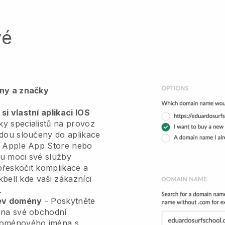
vé
ény a značky
si vlastní aplikaci IOS
y specialistů na provoz
udou sloučeny do aplikace
a Apple App Store nebo
u moci své služby
řeskočit komplikace a
kbell
kde vaši zákazníci
.
zev domény
-
Poskytněte
 na své obchodní
oménového jména s