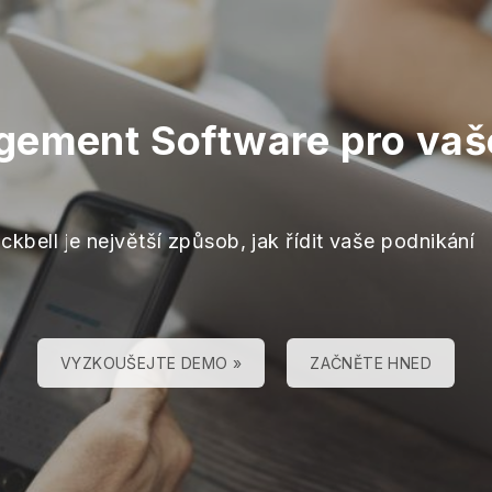
gement Software pro vaše
ckbell je největší způsob, jak řídit vaše podnikání
VYZKOUŠEJTE DEMO »
ZAČNĚTE HNED