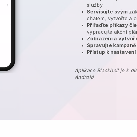
služby
Servisujte svým zá
chatem, vytvořte a o
Přiřaďte příkazy č
vypracujte akční plá
Zobrazení a vytvoř
Spravujte kampaně
Přístup k nastavení
Aplikace Blackbell je k d
Android