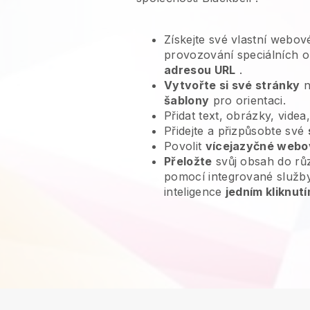
Získejte své vlastní webov
provozování speciálních o
adresou URL
.
Vytvořte si své stránky
n
šablony
pro orientaci.
Přidat text, obrázky, videa
Přidejte a přizpůsobte své
Povolit
vícejazyčné webo
Přeložte
svůj obsah do rů
pomocí integrované služb
inteligence
jedním kliknutí