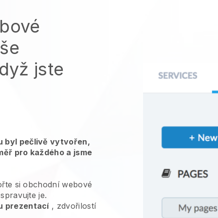
ebové
aše
dyž jste
 byl pečlivě vytvořen,
měř pro každého a jsme
ořte si obchodní webové
spravujte je.
u prezentací
, zdvořilostí