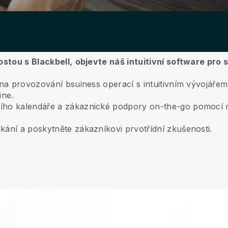
ostou s Blackbell,
objevte náš intuitivní software pro 
y na provozování bsuiness operací s intuitivním vývojář
ine.
ího kalendáře a zákaznické podpory on-the-go pomocí m
kání a poskytněte zákazníkovi prvotřídní zkušenosti.