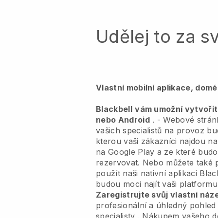
Udělej to za s
Vlastní mobilní aplikace, dom
Blackbell
vám umožní vytvořit 
nebo Android
. -
Webové stránk
vašich specialistů na provoz b
kterou vaši zákazníci najdou n
na Google Play a ze které budo
rezervovat. Nebo můžete také p
použít naši nativní aplikaci
Blac
budou moci najít vaši platformu
Zaregistrujte svůj vlastní ná
profesionální a úhledný pohled
specialisty
. Nákupem vašeho d