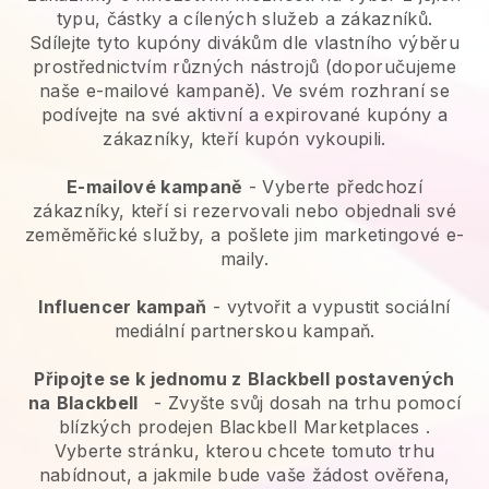
typu, částky a cílených služeb a zákazníků.
Sdílejte tyto kupóny divákům dle vlastního výběru
prostřednictvím různých nástrojů (doporučujeme
naše e-mailové kampaně). Ve svém rozhraní se
podívejte na své aktivní a expirované kupóny a
zákazníky, kteří kupón vykoupili.
E-mailové kampaně
-
Vyberte předchozí
zákazníky, kteří si rezervovali nebo objednali své
zeměměřické služby, a pošlete jim marketingové e-
maily.
Influencer kampaň
- vytvořit a vypustit sociální
mediální partnerskou kampaň.
Připojte se k jednomu z
Blackbell
postavených
na
Blackbell
-
Zvyšte svůj dosah na trhu pomocí
blízkých prodejen Blackbell Marketplaces
.
Vyberte stránku, kterou chcete tomuto trhu
nabídnout, a jakmile bude vaše žádost ověřena,