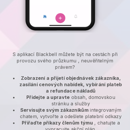
S aplikací
Blackbell
můžete být na cestách při
provozu svého průzkumu
, neuvěřitelným
právem?
Zobrazení a přijetí objednávek zákazníka,
zasílání cenových nabídek, vybírání plateb
a refundace nákladů
Přidejte a upravte
obsah, domovskou
stránku a služby
Servisujte svým zákazníkům
integrovaným
chatem, vytvořte a odešlete platební odkazy
Přiřaďte příkazy členům týmu
, chatujte a
vypracujte akční plán.