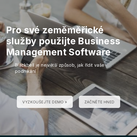
Pro své zeměměřické
služby použijte Business
Management Software
Blackbell je největší způsob, jak řídit vaše
podnikání
VYZKOUŠEJTE DEMO »
ZAČNĚTE HNED