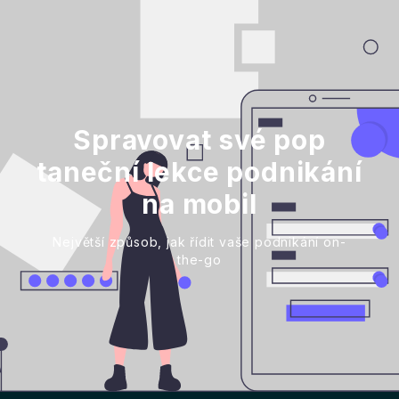
Spravovat své pop
taneční lekce podnikání
na mobil
Největší způsob, jak řídit vaše podnikání on-
the-go