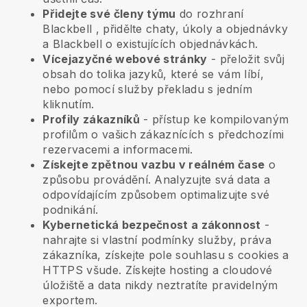
Přidejte své členy týmu
do rozhraní
Blackbell
, přidělte chaty, úkoly a objednávky
a
Blackbell
o existujících objednávkách.
Vícejazyčné webové stránky
- přeložit svůj
obsah do tolika jazyků, které se vám líbí,
nebo pomocí služby překladu s jedním
kliknutím.
Profily zákazníků
- přístup ke kompilovaným
profilům o vašich zákaznících s předchozími
rezervacemi a informacemi.
Získejte zpětnou vazbu v reálném čase
o
způsobu provádění. Analyzujte svá data a
odpovídajícím způsobem optimalizujte své
podnikání.
Kybernetická bezpečnost a zákonnost
-
nahrajte si vlastní podmínky služby, práva
zákazníka, získejte pole souhlasu s cookies a
HTTPS všude. Získejte hosting a cloudové
úložiště a data nikdy neztratíte pravidelným
exportem.