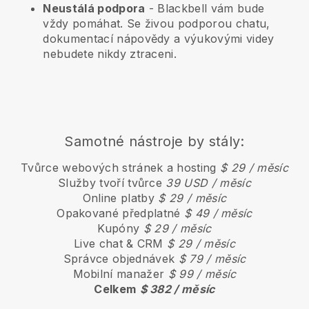
Neustálá podpora
-
Blackbell
vám bude
vždy pomáhat. Se živou podporou chatu,
dokumentací nápovědy a výukovými videy
nebudete nikdy ztraceni.
Samotné nástroje by stály:
Tvůrce webových stránek a hosting
$ 29 / měsíc
Služby tvoří tvůrce
39 USD / měsíc
Online platby
$ 29 / měsíc
Opakované předplatné
$ 49 / měsíc
Kupóny
$ 29 / měsíc
Live chat & CRM
$ 29 / měsíc
Správce objednávek
$ 79 / měsíc
Mobilní manažer
$ 99 / měsíc
Celkem
$ 382 / měsíc