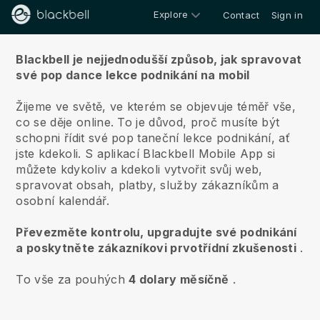
Explore
Contact
Sign in
O nás
Blackbell je nejjednodušší způsob, jak spravovat
své pop dance lekce podnikání na mobil
Žijeme ve světě, ve kterém se objevuje téměř vše,
co se děje online.
To je důvod, proč musíte být
schopni řídit své pop taneční lekce podnikání, ať
jste kdekoli.
S aplikací
Blackbell
Mobile App si
můžete kdykoliv a kdekoli vytvořit svůj web,
spravovat obsah, platby, služby zákazníkům a
osobní kalendář.
Převezměte kontrolu, upgradujte své podnikání
a poskytněte zákazníkovi prvotřídní zkušenosti
.
To vše za pouhých
4 dolary měsíčně
.