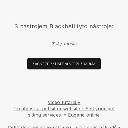
S nástrojem
Blackbell
tyto nástroje:
$ 4 / měsíc
ZAČNĚTE ZKUŠEBNÍ VERZI ZDARMA
Video tutoriály
Create your pet sitter website
-
Sell your pet
sitting services in Eugene online
Vytvořte si webovou stránku pro odhad nákladů
-