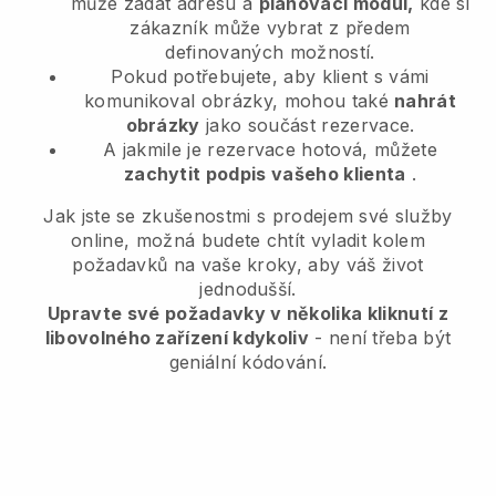
může zadat adresu a
plánovací modul,
kde si
zákazník může vybrat z předem
definovaných možností.
Pokud potřebujete, aby klient s vámi
komunikoval obrázky, mohou také
nahrát
obrázky
jako součást rezervace.
A jakmile je rezervace hotová, můžete
zachytit podpis vašeho klienta
.
Jak jste se zkušenostmi s prodejem své služby
online, možná budete chtít vyladit kolem
požadavků na vaše kroky, aby váš život
jednodušší.
Upravte své požadavky v několika kliknutí z
libovolného zařízení kdykoliv
- není třeba být
geniální kódování.