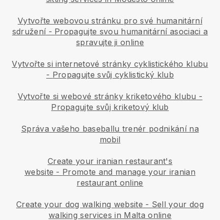
Vytvořte webovou stránku pro své humanitární
sdružení
-
Propagujte svou humanitární asociaci a
spravujte ji online
Vytvořte si internetové stránky cyklistického klubu
-
Propagujte svůj cyklistický klub
Vytvořte si webové stránky kriketového klubu
-
Propagujte svůj kriketový klub
Správa vašeho baseballu trenér podnikání na
mobil
Create your iranian restaurant's
website
-
Promote and manage your iranian
restaurant online
Create your dog walking website
-
Sell your dog
walking services in Malta online