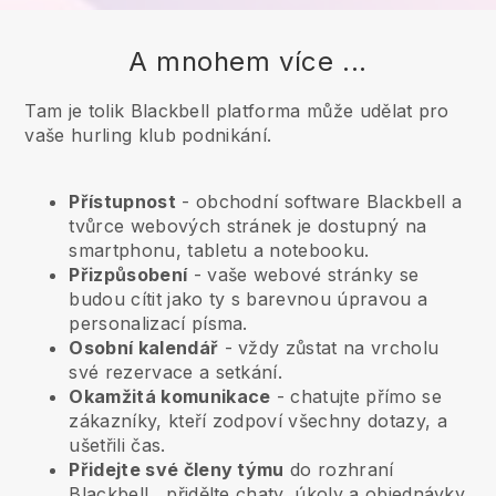
A mnohem více ...
Tam je tolik Blackbell platforma může udělat pro
vaše hurling klub podnikání.
Přístupnost
- obchodní software
Blackbell
a
tvůrce webových stránek je dostupný na
smartphonu, tabletu a notebooku.
Přizpůsobení
- vaše webové stránky se
budou cítit jako ty s barevnou úpravou a
personalizací písma.
Osobní kalendář
- vždy zůstat na vrcholu
své rezervace a setkání.
Okamžitá komunikace
- chatujte přímo se
zákazníky, kteří zodpoví všechny dotazy, a
ušetřili čas.
Přidejte své členy týmu
do rozhraní
Blackbell
, přidělte chaty, úkoly a objednávky