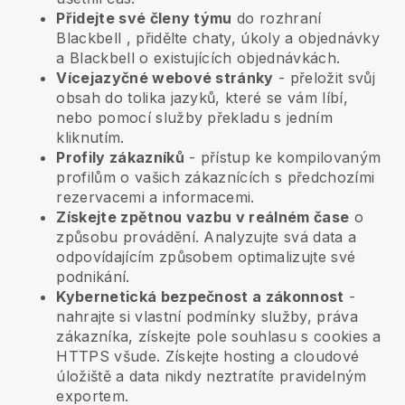
Přidejte své členy týmu
do rozhraní
Blackbell
, přidělte chaty, úkoly a objednávky
a
Blackbell
o existujících objednávkách.
Vícejazyčné webové stránky
- přeložit svůj
obsah do tolika jazyků, které se vám líbí,
nebo pomocí služby překladu s jedním
kliknutím.
Profily zákazníků
- přístup ke kompilovaným
profilům o vašich zákaznících s předchozími
rezervacemi a informacemi.
Získejte zpětnou vazbu v reálném čase
o
způsobu provádění. Analyzujte svá data a
odpovídajícím způsobem optimalizujte své
podnikání.
Kybernetická bezpečnost a zákonnost
-
nahrajte si vlastní podmínky služby, práva
zákazníka, získejte pole souhlasu s cookies a
HTTPS všude. Získejte hosting a cloudové
úložiště a data nikdy neztratíte pravidelným
exportem.