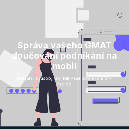
Správa vašeho GMAT
doučování podnikání na
mobil
Největší způsob, jak řídit vaše podnikání on-
the-go