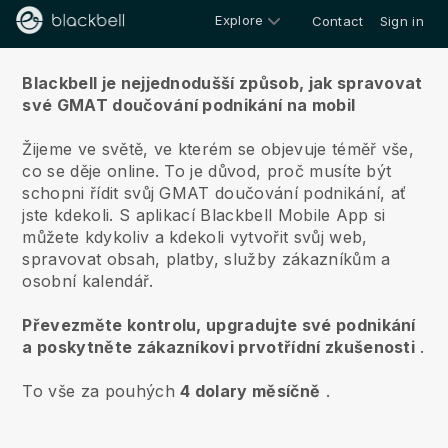
Explore
Contact
Sign in
O nás
Blackbell je nejjednodušší způsob, jak spravovat
své GMAT doučování podnikání na mobil
Žijeme ve světě, ve kterém se objevuje téměř vše,
co se děje online.
To je důvod, proč musíte být
schopni řídit svůj GMAT doučování podnikání, ať
jste kdekoli.
S aplikací
Blackbell
Mobile App si
můžete kdykoliv a kdekoli vytvořit svůj web,
spravovat obsah, platby, služby zákazníkům a
osobní kalendář.
Převezměte kontrolu, upgradujte své podnikání
a poskytněte zákazníkovi prvotřídní zkušenosti
.
To vše za pouhých
4 dolary měsíčně
.