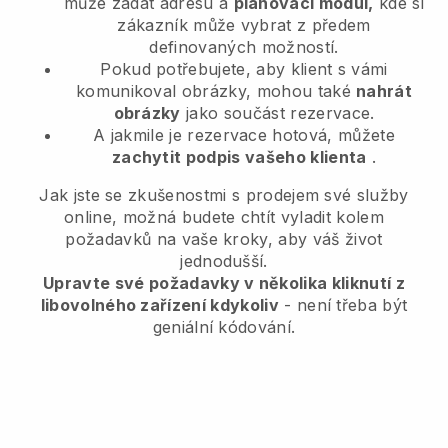
může zadat adresu a
plánovací modul,
kde si
zákazník může vybrat z předem
definovaných možností.
Pokud potřebujete, aby klient s vámi
komunikoval obrázky, mohou také
nahrát
obrázky
jako součást rezervace.
A jakmile je rezervace hotová, můžete
zachytit podpis vašeho klienta
.
Jak jste se zkušenostmi s prodejem své služby
online, možná budete chtít vyladit kolem
požadavků na vaše kroky, aby váš život
jednodušší.
Upravte své požadavky v několika kliknutí z
libovolného zařízení kdykoliv
- není třeba být
geniální kódování.