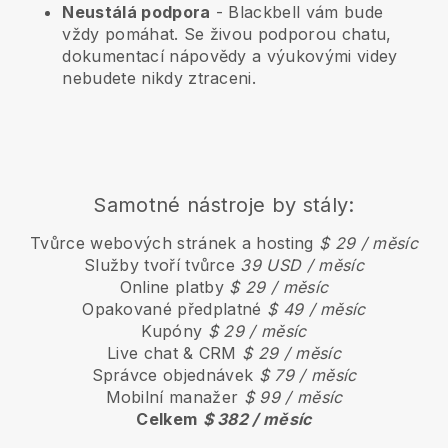
Neustálá podpora
-
Blackbell
vám bude
vždy pomáhat. Se živou podporou chatu,
dokumentací nápovědy a výukovými videy
nebudete nikdy ztraceni.
Samotné nástroje by stály:
Tvůrce webových stránek a hosting
$ 29 / měsíc
Služby tvoří tvůrce
39 USD / měsíc
Online platby
$ 29 / měsíc
Opakované předplatné
$ 49 / měsíc
Kupóny
$ 29 / měsíc
Live chat & CRM
$ 29 / měsíc
Správce objednávek
$ 79 / měsíc
Mobilní manažer
$ 99 / měsíc
Celkem
$ 382 / měsíc