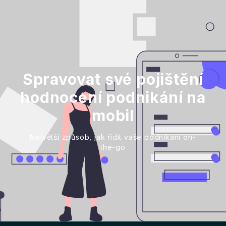
Spravovat své pojištění
hodnocení podnikání na
mobil
Největší způsob, jak řídit vaše podnikání on-
the-go