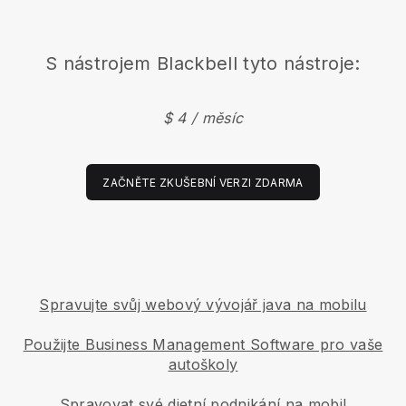
S nástrojem
Blackbell
tyto nástroje:
$ 4 / měsíc
ZAČNĚTE ZKUŠEBNÍ VERZI ZDARMA
Spravujte svůj webový vývojář java na mobilu
Použijte Business Management Software pro vaše
autoškoly
Spravovat své dietní podnikání na mobil