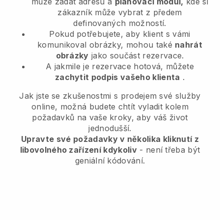
může zadat adresu a
plánovací modul,
kde si
zákazník může vybrat z předem
definovaných možností.
Pokud potřebujete, aby klient s vámi
komunikoval obrázky, mohou také
nahrát
obrázky
jako součást rezervace.
A jakmile je rezervace hotová, můžete
zachytit podpis vašeho klienta
.
Jak jste se zkušenostmi s prodejem své služby
online, možná budete chtít vyladit kolem
požadavků na vaše kroky, aby váš život
jednodušší.
Upravte své požadavky v několika kliknutí z
libovolného zařízení kdykoliv
- není třeba být
geniální kódování.