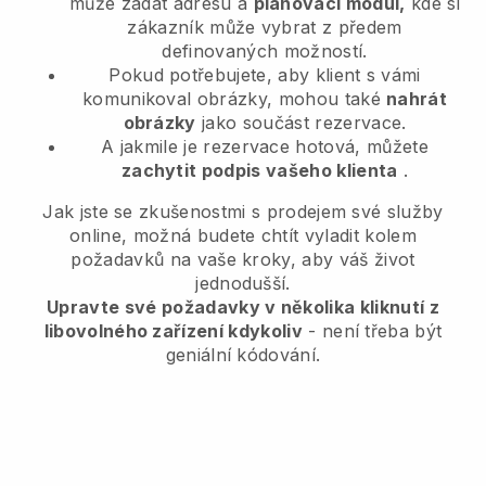
může zadat adresu a
plánovací modul,
kde si
zákazník může vybrat z předem
definovaných možností.
Pokud potřebujete, aby klient s vámi
komunikoval obrázky, mohou také
nahrát
obrázky
jako součást rezervace.
A jakmile je rezervace hotová, můžete
zachytit podpis vašeho klienta
.
Jak jste se zkušenostmi s prodejem své služby
online, možná budete chtít vyladit kolem
požadavků na vaše kroky, aby váš život
jednodušší.
Upravte své požadavky v několika kliknutí z
libovolného zařízení kdykoliv
- není třeba být
geniální kódování.