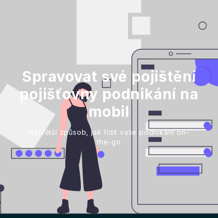
Spravovat své pojištění
pojišťovny podnikání na
mobil
Největší způsob, jak řídit vaše podnikání on-
the-go