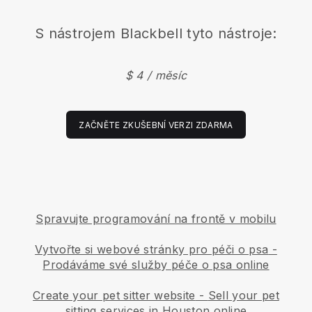
S nástrojem
Blackbell
tyto nástroje:
$ 4 / měsíc
ZAČNĚTE ZKUŠEBNÍ VERZI ZDARMA
Spravujte programování na frontě v mobilu
Vytvořte si webové stránky pro péči o psa
-
Prodáváme své služby péče o psa online
Create your pet sitter website
-
Sell your pet
sitting services in Houston online