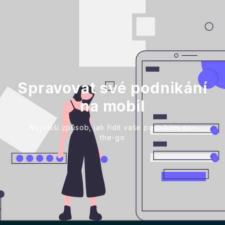
Spravovat své podnikání
na mobil
Největší způsob, jak řídit vaše podnikání on-
the-go