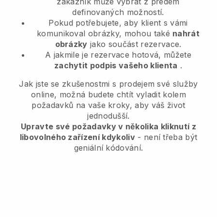
zákazník může vybrat z předem
definovaných možností.
Pokud potřebujete, aby klient s vámi
komunikoval obrázky, mohou také
nahrát
obrázky
jako součást rezervace.
A jakmile je rezervace hotová, můžete
zachytit podpis vašeho klienta
.
Jak jste se zkušenostmi s prodejem své služby
online, možná budete chtít vyladit kolem
požadavků na vaše kroky, aby váš život
jednodušší.
Upravte své požadavky v několika kliknutí z
libovolného zařízení kdykoliv
- není třeba být
geniální kódování.