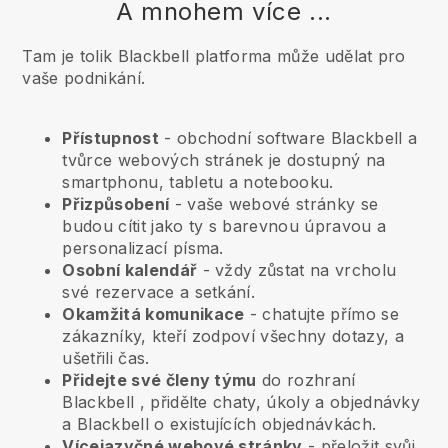
A mnohem více ...
Tam je tolik Blackbell platforma může udělat pro
vaše podnikání.
Přístupnost
- obchodní software
Blackbell
a
tvůrce webových stránek je dostupný na
smartphonu, tabletu a notebooku.
Přizpůsobení
- vaše webové stránky se
budou cítit jako ty s barevnou úpravou a
personalizací písma.
Osobní kalendář
- vždy zůstat na vrcholu
své rezervace a setkání.
Okamžitá komunikace
- chatujte přímo se
zákazníky, kteří zodpoví všechny dotazy, a
ušetřili čas.
Přidejte své členy týmu
do rozhraní
Blackbell
, přidělte chaty, úkoly a objednávky
a
Blackbell
o existujících objednávkách.
Vícejazyčné webové stránky
- přeložit svůj