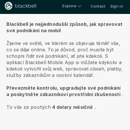
Explore
Contact
Sign in
O nás
Blackbell je nejjednodušší způsob, jak spravovat
své podnikání na mobil
Žijeme ve světě, ve kterém se objevuje téměř vše,
co se děje online.
To je důvod, proč musíte být
schopni řídit své podnikání, ať jste kdekoli.
S
aplikací
Blackbell
Mobile App si můžete kdykoliv a
kdekoli vytvořit svůj web, spravovat obsah, platby,
služby zákazníkům a osobní kalendář.
Převezměte kontrolu, upgradujte své podnikání
a poskytněte zákazníkovi prvotřídní zkušenosti
.
To vše za pouhých
4 dolary měsíčně
.