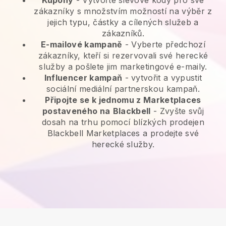
Kupóny
- Vytvořte slevové kódy pro své
zákazníky s množstvím možností na výběr z
jejich typu, částky a cílených služeb a
zákazníků.
E-mailové kampaně
-
Vyberte předchozí
zákazníky, kteří si rezervovali své herecké
služby a pošlete jim marketingové e-maily.
Influencer kampaň
- vytvořit a vypustit
sociální mediální partnerskou kampaň.
Připojte se k jednomu z Marketplaces
postaveného na
Blackbell
-
Zvyšte svůj
dosah na trhu pomocí blízkých prodejen
Blackbell Marketplaces a prodejte své
herecké služby.