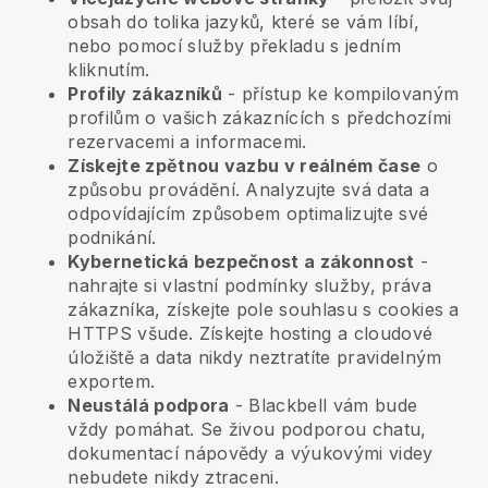
obsah do tolika jazyků, které se vám líbí,
nebo pomocí služby překladu s jedním
kliknutím.
Profily zákazníků
- přístup ke kompilovaným
profilům o vašich zákaznících s předchozími
rezervacemi a informacemi.
Získejte zpětnou vazbu v reálném čase
o
způsobu provádění. Analyzujte svá data a
odpovídajícím způsobem optimalizujte své
podnikání.
Kybernetická bezpečnost a zákonnost
-
nahrajte si vlastní podmínky služby, práva
zákazníka, získejte pole souhlasu s cookies a
HTTPS všude. Získejte hosting a cloudové
úložiště a data nikdy neztratíte pravidelným
exportem.
Neustálá podpora
-
Blackbell
vám bude
vždy pomáhat. Se živou podporou chatu,
dokumentací nápovědy a výukovými videy
nebudete nikdy ztraceni.