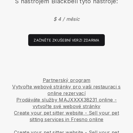
S nástrojem
Blackbell
tyto nástroje:
$ 4 / měsíc
ZAČNĚTE ZKUŠEBNÍ VERZI ZDARMA
Partnerský program
Vytvořte webové stránky pro vaši restauraci s
online rezervací
Prodáváte služby MAJXXXX38231 online -
vytvořte své webové stránky
Create your pet sitter website
-
Sell your pet
sitting services in Fresno online
Create your pet sitter website
-
Sell your pet