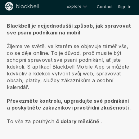
Explore
Contact
Sign in
O nás
Blackbell je nejjednodušší způsob, jak spravovat
své psaní podnikání na mobil
Žijeme ve světě, ve kterém se objevuje téměř vše,
co se děje online.
To je důvod, proč musíte být
schopni spravovat své psaní podnikání, ať jste
kdekoli.
S aplikací
Blackbell
Mobile App si můžete
kdykoliv a kdekoli vytvořit svůj web, spravovat
obsah, platby, služby zákazníkům a osobní
kalendář.
Převezměte kontrolu, upgradujte své podnikání
a poskytněte zákazníkovi prvotřídní zkušenosti
.
To vše za pouhých
4 dolary měsíčně
.