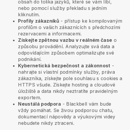
obsah do tolika jazyků, které se vám líbí,
nebo pomocí služby překladu s jedním
kliknutím.
Profily zákazníků
- přístup ke kompilovaným
profilům o vašich zákaznících s předchozími
rezervacemi a informacemi.
Získejte zpětnou vazbu v reálném čase
o
způsobu provádění. Analyzujte svá data a
odpovídajícím způsobem optimalizujte své
podnikání.
Kybernetická bezpečnost a zákonnost
-
nahrajte si vlastní podmínky služby, práva
zákazníka, získejte pole souhlasu s cookies a
HTTPS všude. Získejte hosting a cloudové
úložiště a data nikdy neztratíte pravidelným
exportem.
Neustálá podpora
-
Blackbell
vám bude
vždy pomáhat. Se živou podporou chatu,
dokumentací nápovědy a výukovými videy
nebudete nikdy ztraceni.