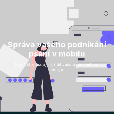
Správa vašeho podnikání
psaní v mobilu
Největší způsob, jak řídit vaše podnikání on-
the-go