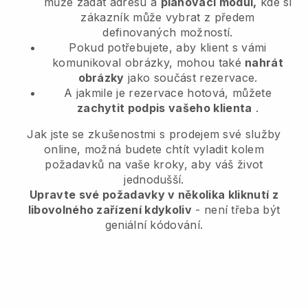
může zadat adresu a
plánovací modul,
kde si
zákazník může vybrat z předem
definovaných možností.
Pokud potřebujete, aby klient s vámi
komunikoval obrázky, mohou také
nahrát
obrázky
jako součást rezervace.
A jakmile je rezervace hotová, můžete
zachytit podpis vašeho klienta
.
Jak jste se zkušenostmi s prodejem své služby
online, možná budete chtít vyladit kolem
požadavků na vaše kroky, aby váš život
jednodušší.
Upravte své požadavky v několika kliknutí z
libovolného zařízení kdykoliv
- není třeba být
geniální kódování.