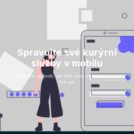
Spravujte své kurýrní
služby v mobilu
Největší způsob, jak řídit vaše podnikání on-
the-go