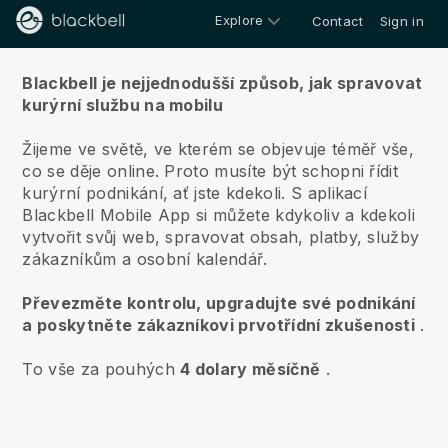
Explore
Contact
Sign in
O nás
Blackbell je nejjednodušší způsob, jak spravovat
kurýrní službu na mobilu
Žijeme ve světě, ve kterém se objevuje téměř vše,
co se děje online.
Proto musíte být schopni řídit
kurýrní podnikání, ať jste kdekoli.
S aplikací
Blackbell
Mobile App si můžete kdykoliv a kdekoli
vytvořit svůj web, spravovat obsah, platby, služby
zákazníkům a osobní kalendář.
Převezměte kontrolu, upgradujte své podnikání
a poskytněte zákazníkovi prvotřídní zkušenosti
.
To vše za pouhých
4 dolary měsíčně
.