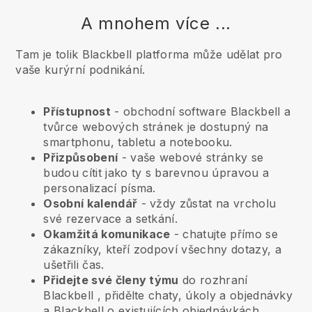
A mnohem více ...
Tam je tolik Blackbell platforma může udělat pro
vaše kurýrní podnikání.
Přístupnost
- obchodní software
Blackbell
a
tvůrce webových stránek je dostupný na
smartphonu, tabletu a notebooku.
Přizpůsobení
- vaše webové stránky se
budou cítit jako ty s barevnou úpravou a
personalizací písma.
Osobní kalendář
- vždy zůstat na vrcholu
své rezervace a setkání.
Okamžitá komunikace
- chatujte přímo se
zákazníky, kteří zodpoví všechny dotazy, a
ušetřili čas.
Přidejte své členy týmu
do rozhraní
Blackbell
, přidělte chaty, úkoly a objednávky
a
Blackbell
o existujících objednávkách.