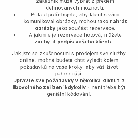
zákazník může vybrat z předem
definovaných možností.
Pokud potřebujete, aby klient s vámi
komunikoval obrázky, mohou také
nahrát
obrázky
jako součást rezervace.
A jakmile je rezervace hotová, můžete
zachytit podpis vašeho klienta
.
Jak jste se zkušenostmi s prodejem své služby
online, možná budete chtít vyladit kolem
požadavků na vaše kroky, aby váš život
jednodušší.
Upravte své požadavky v několika kliknutí z
libovolného zařízení kdykoliv
- není třeba být
geniální kódování.