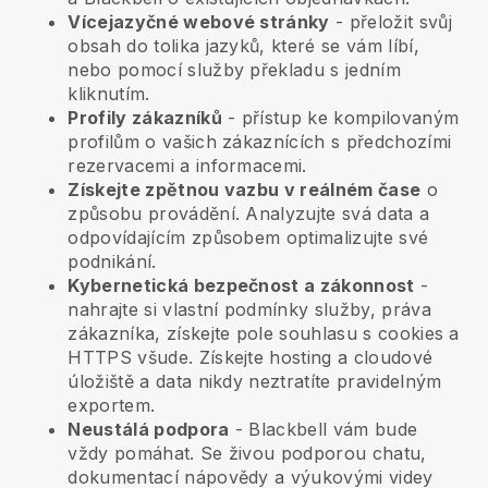
Vícejazyčné webové stránky
- přeložit svůj
obsah do tolika jazyků, které se vám líbí,
nebo pomocí služby překladu s jedním
kliknutím.
Profily zákazníků
- přístup ke kompilovaným
profilům o vašich zákaznících s předchozími
rezervacemi a informacemi.
Získejte zpětnou vazbu v reálném čase
o
způsobu provádění. Analyzujte svá data a
odpovídajícím způsobem optimalizujte své
podnikání.
Kybernetická bezpečnost a zákonnost
-
nahrajte si vlastní podmínky služby, práva
zákazníka, získejte pole souhlasu s cookies a
HTTPS všude. Získejte hosting a cloudové
úložiště a data nikdy neztratíte pravidelným
exportem.
Neustálá podpora
-
Blackbell
vám bude
vždy pomáhat. Se živou podporou chatu,
dokumentací nápovědy a výukovými videy