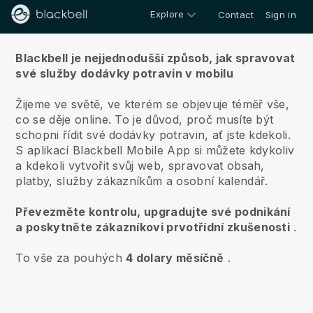
Explore
Contact
Sign in
O nás
Blackbell je nejjednodušší způsob, jak spravovat
své služby dodávky potravin v mobilu
Žijeme ve světě, ve kterém se objevuje téměř vše,
co se děje online.
To je důvod, proč musíte být
schopni řídit své dodávky potravin, ať jste kdekoli.
S aplikací
Blackbell
Mobile App si můžete kdykoliv
a kdekoli vytvořit svůj web, spravovat obsah,
platby, služby zákazníkům a osobní kalendář.
Převezměte kontrolu, upgradujte své podnikání
a poskytněte zákazníkovi prvotřídní zkušenosti
.
To vše za pouhých
4 dolary měsíčně
.