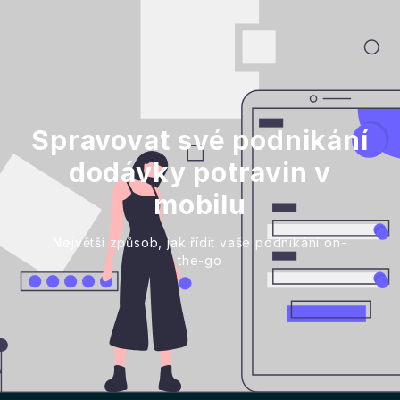
Spravovat své podnikání
dodávky potravin v
mobilu
Největší způsob, jak řídit vaše podnikání on-
the-go