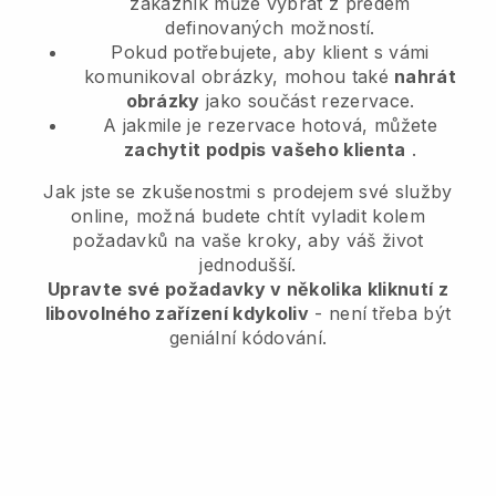
zákazník může vybrat z předem
definovaných možností.
Pokud potřebujete, aby klient s vámi
komunikoval obrázky, mohou také
nahrát
obrázky
jako součást rezervace.
A jakmile je rezervace hotová, můžete
zachytit podpis vašeho klienta
.
Jak jste se zkušenostmi s prodejem své služby
online, možná budete chtít vyladit kolem
požadavků na vaše kroky, aby váš život
jednodušší.
Upravte své požadavky v několika kliknutí z
libovolného zařízení kdykoliv
- není třeba být
geniální kódování.