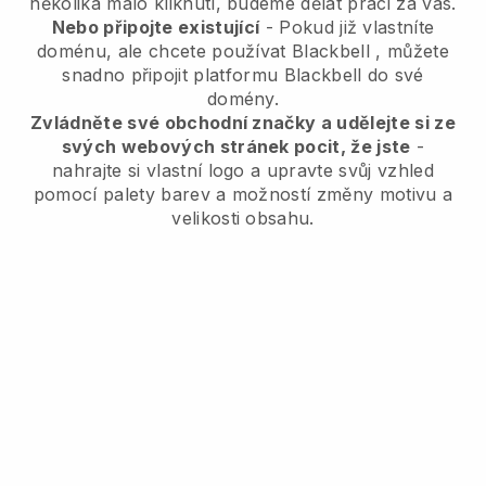
několika málo kliknutí, budeme dělat práci za vás.
Nebo připojte existující
- Pokud již vlastníte
doménu, ale chcete používat
Blackbell
, můžete
snadno připojit platformu
Blackbell
do své
domény.
Zvládněte své obchodní značky a udělejte si ze
svých webových stránek pocit, že jste
-
nahrajte si vlastní logo a upravte svůj vzhled
pomocí palety barev a možností změny motivu a
velikosti obsahu.