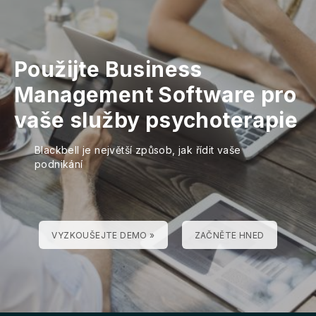
Použijte Business
Management Software pro
vaše služby psychoterapie
Blackbell je největší způsob, jak řídit vaše
podnikání
VYZKOUŠEJTE DEMO »
ZAČNĚTE HNED