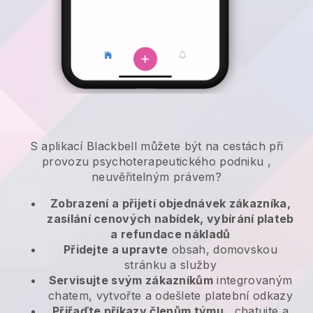
S aplikací
Blackbell
můžete být na cestách při
provozu psychoterapeutického podniku
,
neuvěřitelným právem?
Zobrazení a přijetí objednávek zákazníka,
zasílání cenových nabídek, vybírání plateb
a refundace nákladů
Přidejte a upravte
obsah, domovskou
stránku a služby
Servisujte svým zákazníkům
integrovaným
chatem, vytvořte a odešlete platební odkazy
Přiřaďte příkazy členům týmu
, chatujte a