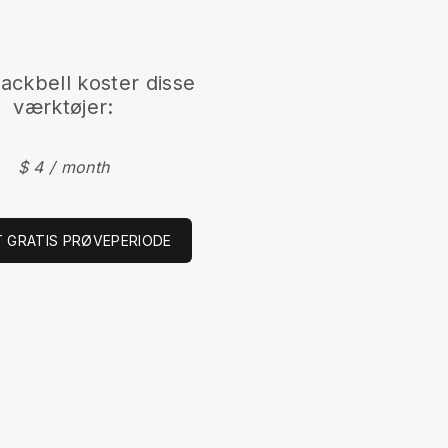
lackbell
koster disse
værktøjer:
$ 4 / month
 GRATIS PRØVEPERIODE