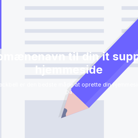
domænenavn til din it sup
hjemmeside
ackbell er den bedste måde at oprette din hjemmes
på