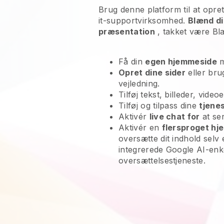
Brug denne platform til at opret
it-supportvirksomhed.
Blænd di
præsentation
, takket være
Bl
Få din
egen hjemmeside
m
Opret dine sider
eller br
vejledning.
Tilføj tekst, billeder, vide
Tilføj og tilpass dine
tjene
Aktivér
live chat for
at ser
Aktivér en
flersproget h
oversætte dit indhold selv
integrerede Google AI-enke
oversættelsestjeneste.