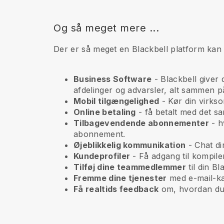
Og så meget mere ...
Der er så meget en Blackbell platform kan 
Business Software
- Blackbell giver 
afdelinger og advarsler, alt sammen på
Mobil tilgængelighed
- Kør din virks
Online betaling
- få betalt med det sa
Tilbagevendende abonnementer
-
h
abonnement.
Øjeblikkelig kommunikation
- Chat di
Kundeprofiler
- Få adgang til kompile
Tilføj dine teammedlemmer
til din B
Fremme dine tjenester
med e-mail-k
Få realtids feedback
om, hvordan du 