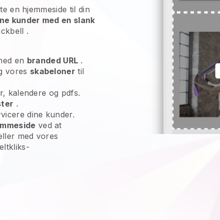
te en hjemmeside til din
ne kunder med en slank
ackbell
.
ed en
branded URL
.
ug vores
skabeloner
til
oer, kalendere og pdfs.
ster
.
vicere dine kunder.
jemmeside
ved at
 eller med vores
ltkliks-