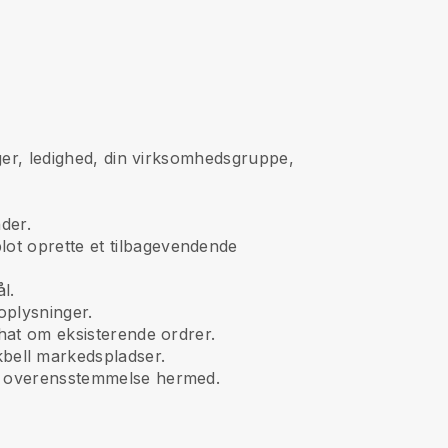
nger, ledighed, din virksomhedsgruppe,
der.
blot oprette et tilbagevendende
l.
oplysninger.
chat om eksisterende ordrer.
bell
markedspladser.
 i overensstemmelse hermed.