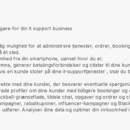
gøre for din it support business
dig mulighed for at administrere tjenester, ordrer, booki
 ét sted.
omhed fra din smartphone, uanset hvor du er.
mme, generer betalingsforbindelser og citater til dine kun
vis en kunde stoler på dine it-supporttjenester
, skal du 
rekte med dine kunder, der besvarer eventuelle spørgsmå
rede profiler om dine kunder med tidligere bookinger og 
lackbell-grænseflade, tildele chat, opgaver og ordrer og 
ampagner, rabatkuponer, influencer-kampagner og
Black
udfører. Analyser dine data og optimer din virksomhed