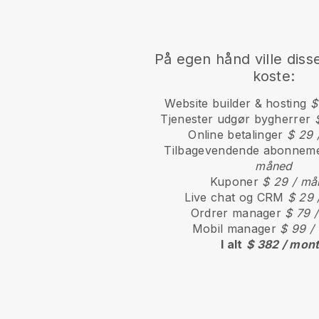
På egen hånd ville diss
koste:
Website builder & hosting
$
Tjenester udgør bygherrer
Online betalinger
$ 29 
Tilbagevendende abonnem
måned
Kuponer
$ 29 / må
Live chat og CRM
$ 29 
Ordrer manager
$ 79 
Mobil manager
$ 99 /
I alt
$ 382 / mon