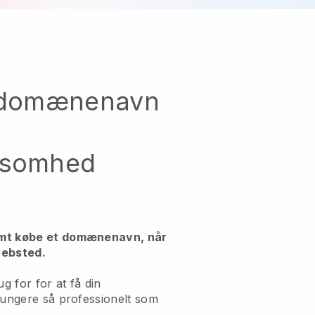
t domænenavn
ksomhed
emt købe et domænenavn, når
websted.
ug for for at få din
fungere så professionelt som