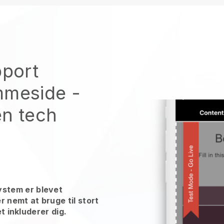
pport
mmeside
-
en tech
stem er blevet
r nemt at bruge til stort
et inkluderer dig.