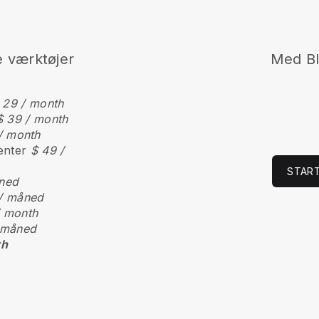
e værktøjer
Med
B
 29 / month
$ 39 / month
/ month
enter
$ 49 /
START
ned
/ måned
/ month
 måned
th