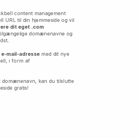
ackbell content management
l URL til din hjemmeside og vil
rere dit eget .com
 tilgængelige domænenavne og
dst.
 e-mail-adresse
med dit nye
l, i form af
et domænenavn, kan du tilslutte
eside gratis!