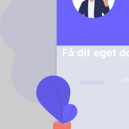
Få dit eget 
Bl