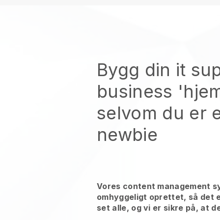
Bygg din it su
business 'hje
selvom du er 
newbie
Vores content management sy
omhyggeligt oprettet, så det e
set alle, og vi er sikre på, at d