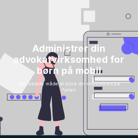
Administrer din
advokatvirksomhed for
børn på mobil
Den bedste måde at styre din virksomhed på
farten