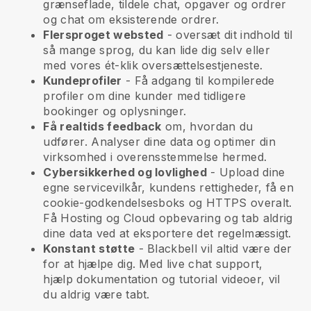
grænseflade, tildele chat, opgaver og ordrer
og chat om eksisterende ordrer.
Flersproget websted
- oversæt dit indhold til
så mange sprog, du kan lide dig selv eller
med vores ét-klik oversættelsestjeneste.
Kundeprofiler
- Få adgang til kompilerede
profiler om dine kunder med tidligere
bookinger og oplysninger.
Få realtids feedback
om, hvordan du
udfører. Analyser dine data og optimer din
virksomhed i overensstemmelse hermed.
Cybersikkerhed og lovlighed
- Upload dine
egne servicevilkår, kundens rettigheder, få en
cookie-godkendelsesboks og HTTPS overalt.
Få Hosting og Cloud opbevaring og tab aldrig
dine data ved at eksportere det regelmæssigt.
Konstant støtte
-
Blackbell
vil altid være der
for at hjælpe dig. Med live chat support,
hjælp dokumentation og tutorial videoer, vil
du aldrig være tabt.