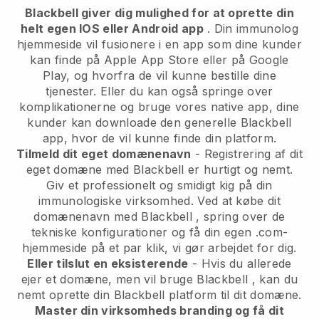
Blackbell giver dig mulighed for at oprette din
helt egen IOS eller Android app
.
Din immunolog
hjemmeside vil fusionere i en app
som dine kunder
kan finde på Apple App Store eller på Google
Play, og hvorfra de vil kunne bestille dine
tjenester. Eller du kan også springe over
komplikationerne og bruge vores native app, dine
kunder kan downloade den generelle
Blackbell
app, hvor de vil kunne finde din platform.
Tilmeld dit eget domænenavn
- Registrering af dit
eget domæne med
Blackbell
er hurtigt og nemt.
Giv et professionelt og smidigt kig på din
immunologiske virksomhed.
Ved at købe dit
domænenavn med
Blackbell
, spring over de
tekniske konfigurationer og få din egen .com-
hjemmeside på et par klik, vi gør arbejdet for dig.
Eller tilslut en eksisterende
- Hvis du allerede
ejer et domæne, men vil bruge
Blackbell
, kan du
nemt oprette din
Blackbell
platform til dit domæne.
Master din virksomheds branding og få dit