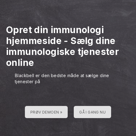
Opret din immunologi
hjemmeside
-
Sælg dine
immunologiske tjenester
online
Blackbell er den bedste måde at sælge dine
tjenester på
PRØV DEMOEN »
GÅ I GANG NU