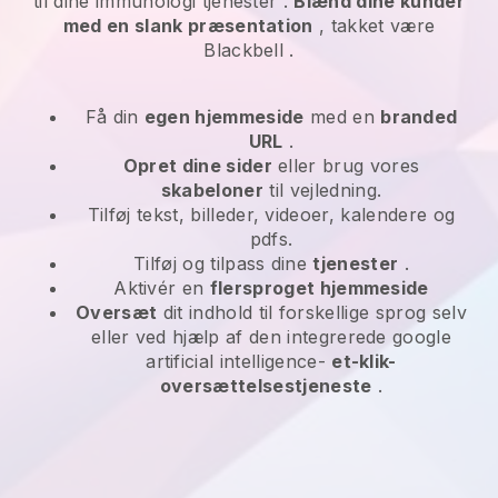
til dine
immunologi tjenester
.
Blænd dine kunder
med en slank præsentation
, takket være
Blackbell
.
Få din
egen hjemmeside
med en
branded
URL
.
Opret dine sider
eller brug vores
skabeloner
til vejledning.
Tilføj tekst, billeder, videoer, kalendere og
pdfs.
Tilføj og tilpass dine
tjenester
.
Aktivér en
flersproget hjemmeside
Oversæt
dit indhold til forskellige sprog selv
eller ved hjælp af den integrerede google
artificial intelligence-
et-klik-
oversættelsestjeneste
.