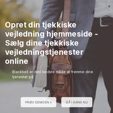
Opret din tjekkiske
vejledning hjemmeside
-
Sælg dine tjekkiske
vejledningstjenester
online
Blackbell er den bedste måde at fremme dine
tjenester på
PRØV DEMOEN »
GÅ I GANG NU