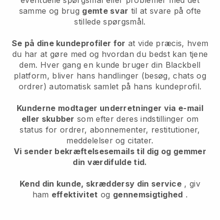
eventuelle spørgsmål eller problemer med det
samme og brug
gemte svar
til at svare på ofte
stillede spørgsmål.
Se på dine kundeprofiler for
at vide præcis, hvem
du har at gøre med og hvordan du bedst kan tjene
dem. Hver gang en kunde bruger din
Blackbell
platform, bliver hans handlinger (besøg, chats og
ordrer) automatisk samlet på hans kundeprofil.
Kunderne modtager underretninger via e-mail
eller skubber
som efter deres indstillinger om
status for ordrer, abonnementer, restitutioner,
meddelelser og citater.
Vi sender bekræftelsesemails til dig og gemmer
din værdifulde tid.
Kend din kunde, skræddersy din service
, giv
ham
effektivitet
og
gennemsigtighed
.