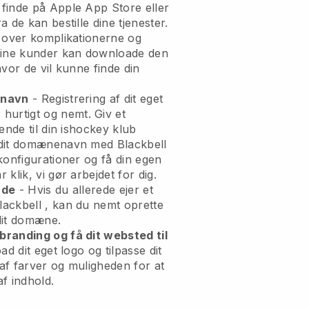
finde på Apple App Store eller
 de kan bestille dine tjenester.
e over komplikationerne og
dine kunder kan downloade den
vor de vil kunne finde din
enavn
- Registrering af dit eget
 hurtigt og nemt.
Giv et
ende til din ishockey klub
dit domænenavn med Blackbell
konfigurationer og få din egen
klik, vi gør arbejdet for dig.
nde
- Hvis du allerede ejer et
lackbell
, kan du nemt oprette
 dit domæne.
randing og få dit websted til
d dit eget logo og tilpasse dit
af farver og muligheden for at
f indhold.