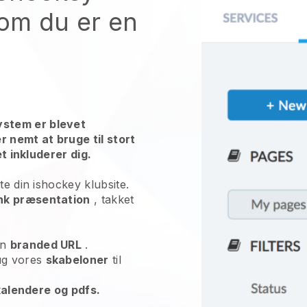
om du er en
stem er blevet
r nemt at bruge til stort
et inkluderer dig.
te din ishockey klubsite.
nk præsentation
, takket
en
branded URL
.
ug vores
skabeloner
til
 kalendere og pdfs.