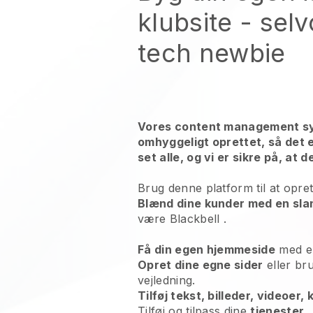
klubsite
- selv
tech newbie
Vores content management sy
omhyggeligt oprettet, så det e
set alle, og vi er sikre på, at d
Brug denne platform til at opret
Blænd dine kunder med en sla
være
Blackbell
.
Få din egen hjemmeside
med 
Opret dine egne sider
eller br
vejledning.
Tilføj tekst, billeder, videoer,
Tilføj og tilpass dine
tjenester
.