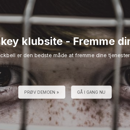
ckey klubsite
-
Fremme din
ackbell er den bedste måde at fremme dine tjenester
PRØV DEMOEN »
GÅ I GANG NU