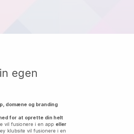
din egen
pp, domæne og branding
hed for at oprette din helt
e vil fusionere i en app
eller
ey klubsite vil fusionere i en