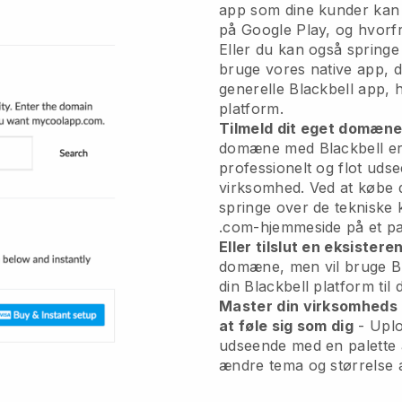
app
som dine kunder kan 
på Google Play, og hvorfra
Eller du kan også spring
bruge vores native app, 
generelle
Blackbell
app, h
platform.
Tilmeld dit eget domæn
domæne med
Blackbell
er
professionelt og flot udse
virksomhed.
Ved at købe 
springe over de tekniske 
.com-hjemmeside på et par 
Eller tilslut en eksistere
domæne, men vil bruge
B
din
Blackbell
platform til
Master din virksomheds b
at føle sig som dig
- Uploa
udseende med en palette 
ændre tema og størrelse a