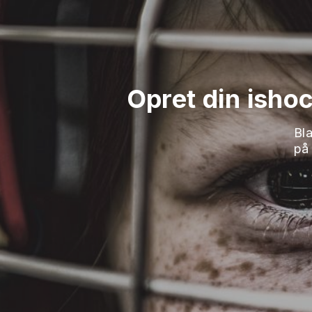
Opret din isho
Bl
på