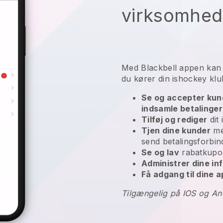
virksomhed 
Med
Blackbell
appen ka
du kører din ishockey kl
Se og accepter kund
indsamle betalinge
Tilføj og rediger
dit 
Tjen dine kunder
med
send betalingsforbin
Se og lav
rabatkupo
Administrer dine i
Få adgang til dine a
Tilgængelig på IOS og An