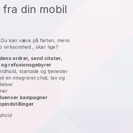
fra din mobil
n
Du kan være på farten, mens
ub virksomhed
, skør lige?
ens ordrer, send citater,
r og refusionsgebyrer
indhold, startside og tjenester
 en integreret chat, lav og
delser
ner
nfluencer kampagner
ppindstillinger
droid