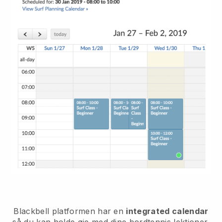
Blackbell
platformen har en
integrated calendar
så du kan holde øje med dine bordtennis lektioner.