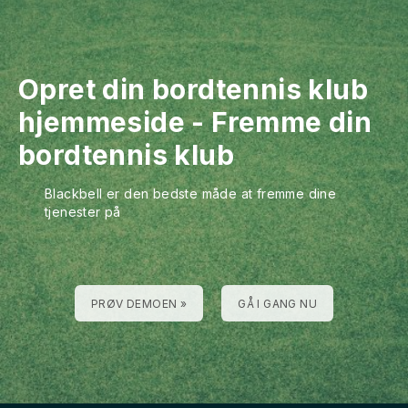
Opret din bordtennis klub
hjemmeside
-
Fremme din
bordtennis klub
Blackbell er den bedste måde at fremme dine
tjenester på
PRØV DEMOEN »
GÅ I GANG NU