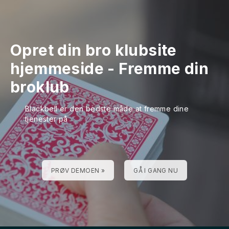
Opret din bro klubsite
hjemmeside
-
Fremme din
broklub
Blackbell er den bedste måde at fremme dine
tjenester på
PRØV DEMOEN »
GÅ I GANG NU