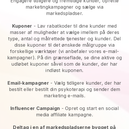
Engagere tidligere og fremtidige kunder, oprette
marketingkampagner og sælge via
markedspladser.
Kuponer
- Lav rabatkoder til dine kunder med
masser af muligheder at vælge imellem på deres
type, antal og målrettede tjenester og kunder. Del
disse kuponer til det ønskede målgruppe via
forskellige værktøjer (vi anbefaler vores e-mail-
kampagner). På din grænseflade, se dine aktive og
udløbet kuponer såvel som de kunder, der har
indløst kuponen.
Email-kampagner
-
Vælg tidligere kunder, der har
bestilt eller bestilt din psykoterapi og sender dem
marketing e-mails.
Influencer Campaign
- Opret og start en social
media affiliate kampagne.
Deltag i en af markedspladserne bygget på