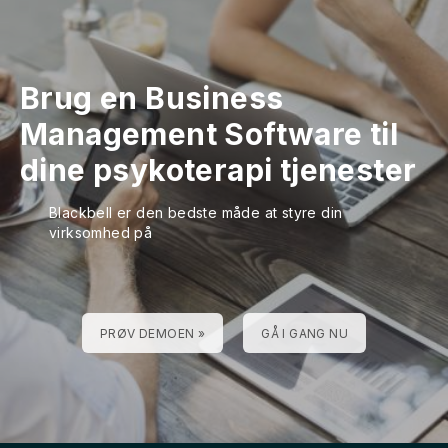
Brug en Business
Management Software til
dine psykoterapi tjenester
Blackbell er den bedste måde at styre din
virksomhed på
PRØV DEMOEN »
GÅ I GANG NU