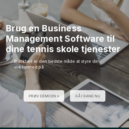
Brug en Business
Management Software til
dine tennis skole tjenester
Blackbell er den bedste måde at styre din
virksomhed på
PRØV DEMOEN »
GÅ I GANG NU