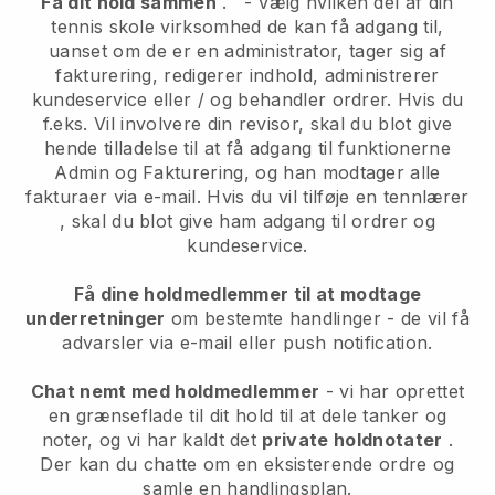
Få dit hold sammen
.
-
Vælg hvilken del af din
tennis skole virksomhed de kan få adgang til,
uanset om de er en administrator,
tager sig af
fakturering, redigerer indhold, administrerer
kundeservice eller / og behandler ordrer. Hvis du
f.eks. Vil involvere din revisor, skal du blot give
hende tilladelse til at få adgang til funktionerne
Admin og Fakturering, og han modtager alle
fakturaer via e-mail.
Hvis du vil tilføje en tennlærer
, skal du blot give ham adgang til ordrer og
kundeservice.
Få dine holdmedlemmer til at modtage
underretninger
om bestemte handlinger - de vil få
advarsler via e-mail eller push notification.
Chat nemt med holdmedlemmer
- vi har oprettet
en grænseflade til dit hold til at dele tanker og
noter, og vi har kaldt det
private holdnotater
.
Der kan du chatte om en eksisterende ordre og
samle en handlingsplan.