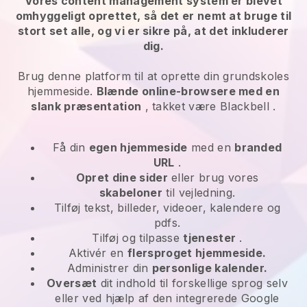
Vores content management system er blevet
omhyggeligt oprettet, så det er nemt at bruge til
stort set alle, og vi er sikre på, at det inkluderer
dig.
Brug denne platform til at oprette din grundskoles
hjemmeside.
Blænde online-browsere med en
slank præsentation
, takket være
Blackbell
.
Få din
egen hjemmeside
med en
branded
URL
.
Opret dine sider
eller brug vores
skabeloner
til vejledning.
Tilføj tekst, billeder, videoer, kalendere og
pdfs.
Tilføj og tilpasse
tjenester
.
Aktivér en
flersproget hjemmeside.
Administrer din
personlige kalender.
Oversæt
dit indhold til forskellige sprog selv
eller ved hjælp af den integrerede Google