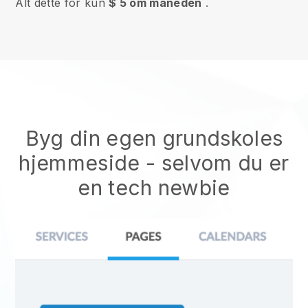
Alt dette for kun
$ 5 om måneden
.
Byg din egen grundskoles
hjemmeside
- selvom du er
en tech newbie