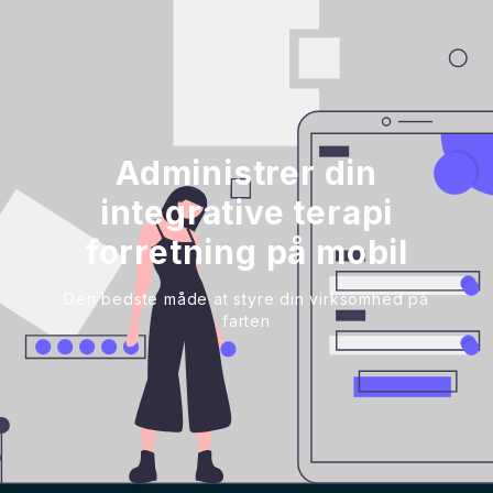
Administrer din
integrative terapi
forretning på mobil
Den bedste måde at styre din virksomhed på
farten