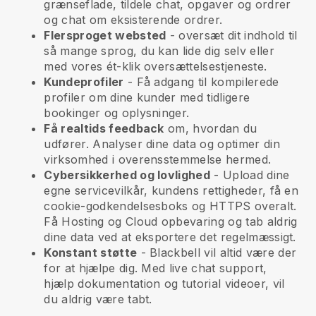
grænseflade, tildele chat, opgaver og ordrer
og chat om eksisterende ordrer.
Flersproget websted
- oversæt dit indhold til
så mange sprog, du kan lide dig selv eller
med vores ét-klik oversættelsestjeneste.
Kundeprofiler
- Få adgang til kompilerede
profiler om dine kunder med tidligere
bookinger og oplysninger.
Få realtids feedback
om, hvordan du
udfører. Analyser dine data og optimer din
virksomhed i overensstemmelse hermed.
Cybersikkerhed og lovlighed
- Upload dine
egne servicevilkår, kundens rettigheder, få en
cookie-godkendelsesboks og HTTPS overalt.
Få Hosting og Cloud opbevaring og tab aldrig
dine data ved at eksportere det regelmæssigt.
Konstant støtte
-
Blackbell
vil altid være der
for at hjælpe dig. Med live chat support,
hjælp dokumentation og tutorial videoer, vil
du aldrig være tabt.