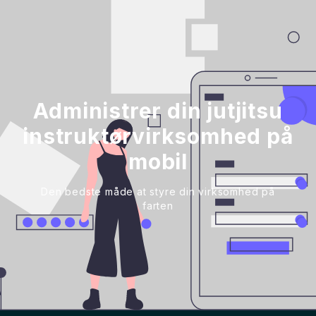
Administrer din jutjitsu
instruktørvirksomhed på
mobil
Den bedste måde at styre din virksomhed på
farten