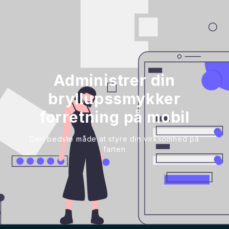
Administrer din
bryllupssmykker
forretning på mobil
Den bedste måde at styre din virksomhed på
farten