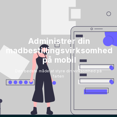
Administrer din
madbestillingsvirksomhed
på mobil
Den bedste måde at styre din virksomhed på
farten