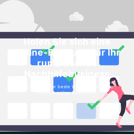
Holen Sie sich eine
Online-Buchung für Ihr
rumänisches
Nachhilfebusiness
Blackbell ist der beste Weg, um buchbare
Services online zu erstellen